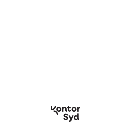
Indhent tilbud på storindkøb
Køb nu
Bestillingsvare
- Levering 3-8 dage
Sælges i pakker af 50 Stk