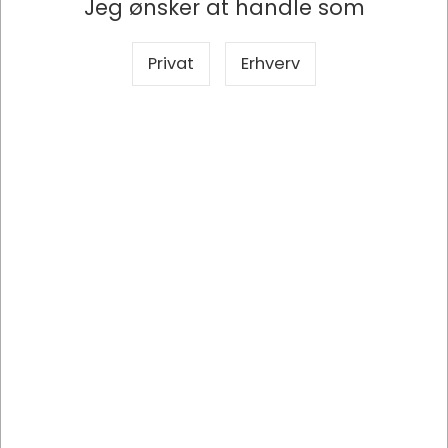
Jeg ønsker at handle som
Privat
Erhverv
FER801047
Sagsmappe, 1 klap, Folio, Gul, Ferco Nr. 103
DKK 38,46
/ Stk
DKK 30,77 ekskl. moms
Indhent tilbud på storindkøb
Køb nu