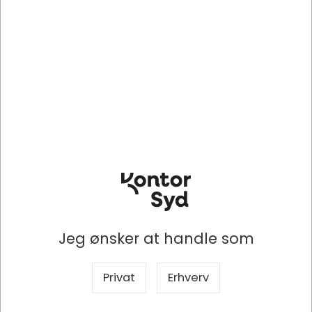
DKK 325,19
DKK 307,13
/ Kasse
/ Kasse
DKK 260,15 ekskl. moms
DKK 245,70 ekskl. moms
Indhent tilbud på
Indhent tilbud på
storindkøb
storindkøb
Køb nu
Køb nu
Levering 2-5 dage
-
Levering 2-5 dage
-
Bestillingsvare
Bestillingsvare
Jeg ønsker at handle som
Information
Specifikationer
Dokumenter
Privat
Erhverv
Fane med indstik Esselte Classic