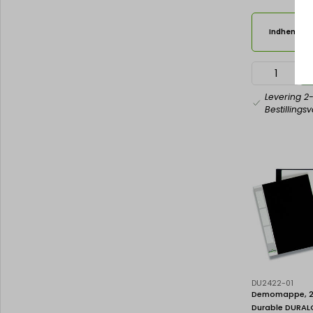
Indhent til
Levering 2
Bestillings
DU2422-01
Demomappe, 20
Durable DURA