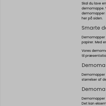
Skal du lave e
demomappe. Vo
demomapper i 
her på siden.
Smarte d
Demomapper er
papirer. Med e
Vores demomapp
til præsentati
Demomappe
Demomapper kom
størrelser a
Demoma
Demomapper i s
Det kan eksemp