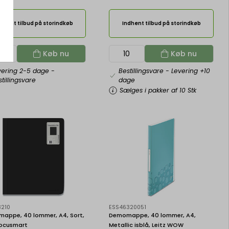
dhent tilbud på storindkøb
Indhent tilbud på storindkøb
Køb nu
Køb nu
vering 2-5 dage
-
Bestillingsvare
- Levering +10
tillingsvare
dage
Sælges i pakker af 10 Stk
3210
ESS46320051
appe, 40 lommer, A4, Sort,
Demomappe, 40 lommer, A4,
ocusmart
Metallic isblå, Leitz WOW