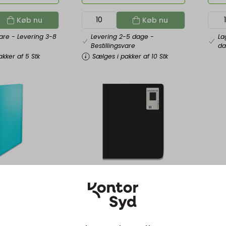
Køb nu
Køb nu
vare
- Levering 3-8
Levering 2-5 dage
-
La
Bestillingsvare
d
kker af 5 Stk
Sælges i pakker af 10 Stk
BNT213010
ESS46
0 lommer, A4,
Demomappe, 10 lommer, A4, Sort,
Demom
e Colour'Breeze
BNT Docusmart
Fløjls
k
/ Stk
DKK 61,85
DKK 5
kl. moms
DKK 49,48 ekskl. moms
DKK 4