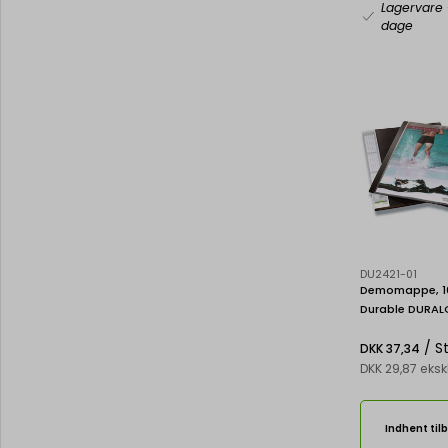
Lagervare
dage
DU2421-01
Demomappe, 10
Durable DURAL
/ S
DKK 37,34
DKK 29,87 eks
Indhent til