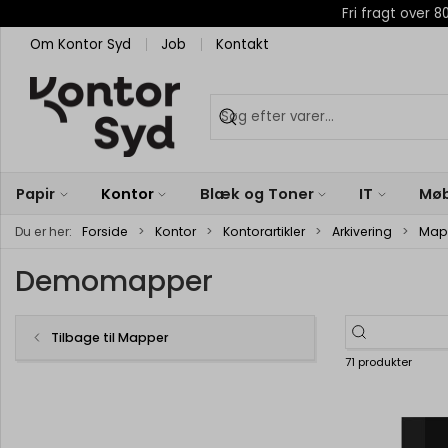
Fri fragt over
Om Kontor Syd
Job
Kontakt
Papir
Kontor
Blæk og Toner
IT
Møb
Du er her:
Forside
Kontor
Kontorartikler
Arkivering
Map
Demomapper
Tilbage til Mapper
71 produkter