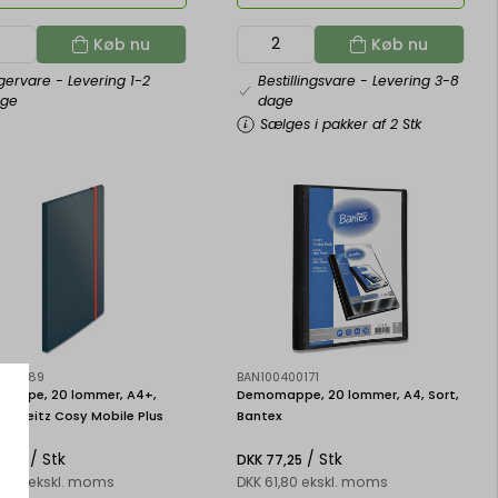
Køb nu
Køb nu
gervare
- Levering 1-2
Bestillingsvare
- Levering 3-8
age
dage
Sælges i pakker af 2 Stk
700089
BAN100400171
appe, 20 lommer, A4+,
Demomappe, 20 lommer, A4, Sort,
grå, Leitz Cosy Mobile Plus
Bantex
/ Stk
/ Stk
7,75
DKK 77,25
6,20 ekskl. moms
DKK 61,80 ekskl. moms