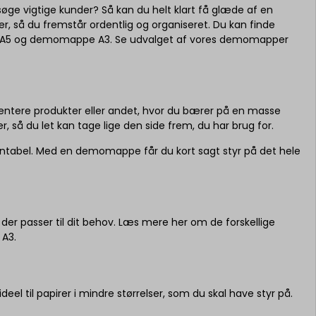
esøge vigtige kunder? Så kan du helt klart få glæde af en
så du fremstår ordentlig og organiseret. Du kan finde
e A5 og demomappe A3. Se udvalget af vores demomapper
tere produkter eller andet, hvor du bærer på en masse
å du let kan tage lige den side frem, du har brug for.
entabel. Med en demomappe får du kort sagt styr på det hele
r passer til dit behov. Læs mere her om de forskellige
A3.
l til papirer i mindre størrelser, som du skal have styr på.