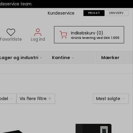
ndeservice team
Kundeservice
PRIVAT
ERHVERV
Indkøbskurv (0)
Gratis levering ved DKK 1.000
Favoritliste
Log ind
Lager og industri
Kantine
Mærker
odel
Vis flere filtre
Mest solgte