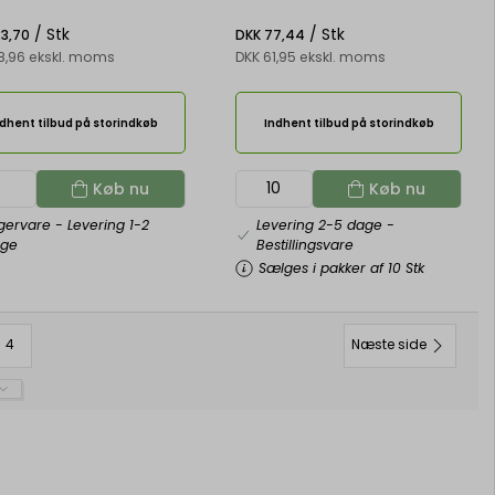
/ Stk
/ Stk
23,70
DKK 77,44
8,96 ekskl. moms
DKK 61,95 ekskl. moms
dhent tilbud på storindkøb
Indhent tilbud på storindkøb
Køb nu
Køb nu
gervare
- Levering 1-2
Levering 2-5 dage
-
age
Bestillingsvare
Sælges i pakker af 10 Stk
4
Næste side