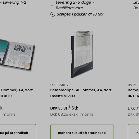
- Levering 1-2
Levering 2-5 dage
-
Le
Bestillingsvare
Bes
Sælges i pakker af 10 Stk
ESS624012
BNT213
 lommer, A4, Sort,
Demomappe, 40 lommer, A4, Sort,
Demom
OOK 10
Esselte VIVIDA
BNT D
tk
/ Stk
DKK 85,31
DKK 7
kl. moms
DKK 68,25 ekskl. moms
DKK 6
bud på storindkøb
Indhent tilbud på storindkøb
In