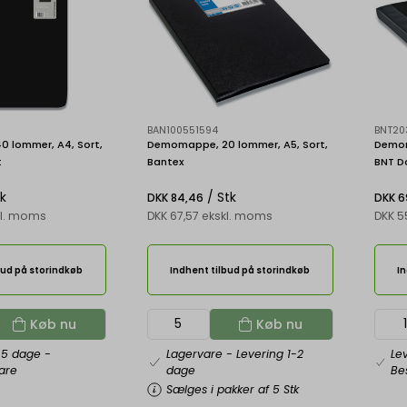
BAN100551594
BNT20
 lommer, A4, Sort,
Demomappe, 20 lommer, A5, Sort,
Demom
t
Bantex
BNT D
tk
/ Stk
DKK 84,46
DKK 6
kl. moms
DKK 67,57 ekskl. moms
DKK 5
bud på storindkøb
Indhent tilbud på storindkøb
In
Køb nu
Køb nu
-5 dage
-
Lagervare
- Levering 1-2
Le
vare
dage
Bes
Sælges i pakker af 5 Stk