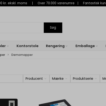
 800 kr. ekskl. moms | Over 70.000 varenumre | Fantastisk ku
Søg
ler
Kontorstole
Rengøring
Emballage
per
Demomapper
Producent
Mærke
Produktserie
M