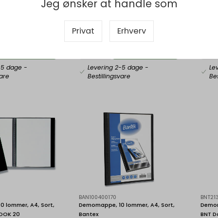
Jeg ønsker at handle som
bud på storindkøb
Indhent tilbud på storindkøb
In
Privat
Erhverv
Køb nu
Køb nu
-5 dage
-
Levering 2-5 dage
-
Le
vare
Bestillingsvare
Bes
BAN100400170
BNT21
 lommer, A4, Sort,
Demomappe, 10 lommer, A4, Sort,
Demom
LOOK 20
Bantex
BNT D