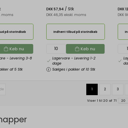
k
/ Stk
DKK 57,94
DKK 1
kl. moms
DKK 46,35 ekskl. moms
DKK 9
bud på storindkøb
Indhent tilbud på storindkøb
In
Køb nu
Køb nu
vare
- Levering 3-8
Lagervare
- Levering 1-2
La
dage
d
kker af 5 Stk
Sælges i pakker af 10 Stk
ide
1
2
3
Viser 1 til 20 af 71
20
apper