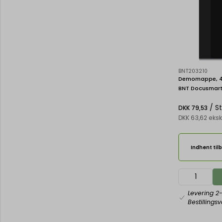
BNT203210
Demomappe, 40
BNT Docusmar
/ S
DKK 79,53
DKK 63,62 eks
Indhent til
Levering 2
Bestillings