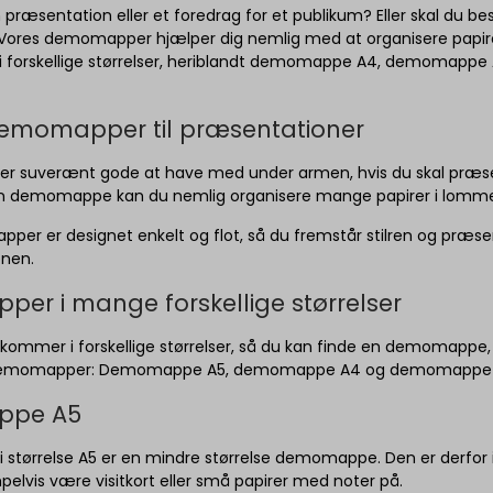
n præsentation eller et foredrag for et publikum? Eller skal du b
res demomapper hjælper dig nemlig med at organisere papirer, 
forskellige størrelser, heriblandt demomappe A4, demomapp
emomapper til præsentationer
 suverænt gode at have med under armen, hvis du skal præsen
n demomappe kan du nemlig organisere mange papirer i lommer, s
er er designet enkelt og flot, så du fremstår stilren og præs
onen.
r i mange forskellige størrelser
mer i forskellige størrelser, så du kan finde en demomappe, de
f demomapper: Demomappe A5, demomappe A4 og demomappe 
ppe A5
tørrelse A5 er en mindre størrelse demomappe. Den er derfor idee
elvis være visitkort eller små papirer med noter på.