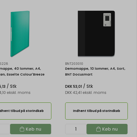
6228
BNT203010
appe, 40 lommer, A4,
Demomappe, 10 lommer, A4, Sort,
øn, Esselte Colour'Breeze
BNT Docusmart
/ Stk
/ Stk
,13
DKK 53,01
4,10 ekskl. moms
DKK 42,41 ekskl. moms
dhent tilbud på storindkøb
Indhent tilbud på storindkøb
Køb nu
Køb nu