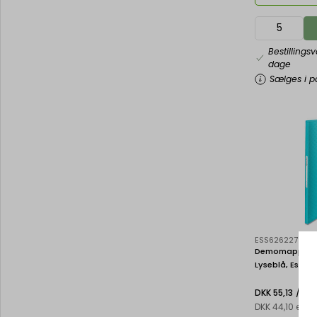
Bestillings
dage
Sælges i pa
ESS626227
Demomappe, 4
Lyseblå, Esselt
/ St
DKK 55,13
DKK 44,10 eks