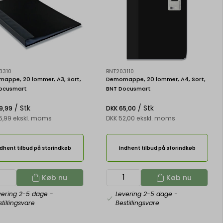
3310
BNT203110
appe, 20 lommer, A3, Sort,
Demomappe, 20 lommer, A4, Sort,
ocusmart
BNT Docusmart
/ Stk
/ Stk
9,99
DKK 65,00
5,99 ekskl. moms
DKK 52,00 ekskl. moms
dhent tilbud på storindkøb
Indhent tilbud på storindkøb
Køb nu
Køb nu
vering 2-5 dage
-
Levering 2-5 dage
-
tillingsvare
Bestillingsvare