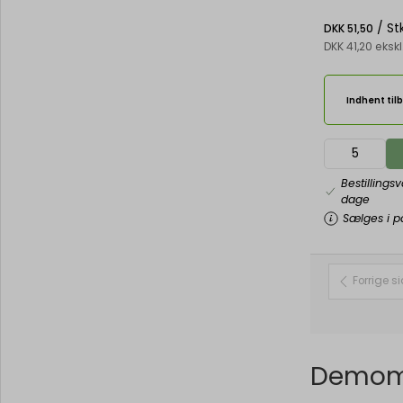
/ St
DKK 51,50
DKK 41,20 eks
Indhent til
Bestillings
dage
Sælges i pa
Forrige s
Demom