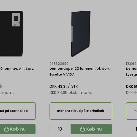
ESS623992
ESS62
 lommer, A4, Sort,
Demomappe, 20 lommer, A4, Sort,
Demom
t
Esselte VIVIDA
Lysegr
tk
/ Stk
DKK 43,31
DKK 55
kl. moms
DKK 34,65 ekskl. moms
DKK 4
bud på storindkøb
Indhent tilbud på storindkøb
In
Køb nu
Køb nu