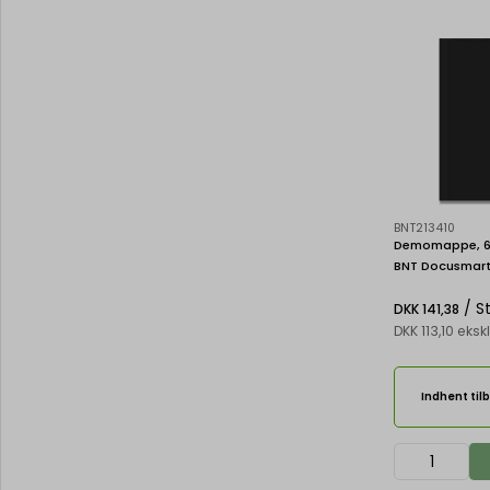
BNT213410
Demomappe, 60
BNT Docusmar
/ S
DKK 141,38
DKK 113,10 eks
Indhent til