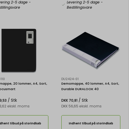
vering 2-5 dage
-
Levering 2-5 dage
-
tillingsvare
Bestillingsvare
110
DU2424-01
appe, 20 lommer, A4, Sort,
Demomappe, 40 lommer, A4, Sort,
ocusmart
Durable DURALOOK 40
/ Stk
/ Stk
9,53
DKK 70,81
3,62 ekskl. moms
DKK 56,65 ekskl. moms
dhent tilbud på storindkøb
Indhent tilbud på storindkøb