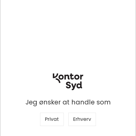
Spar 32%
Spar 26%
FEL6003201
FEL6003301
Lamineringslommer, A4, 80
Lamineringslommer, A4, 100
micron, 100 stk, Apex
micron, 100 stk, Apex
Standard salgspris DKK
Standard salgspris DKK
95,00
131,00
DKK 64,20
DKK 96,36
/ Kasse
/ pakke
Fra
Fra
DKK 51,36 ekskl. moms
DKK 77,09 ekskl. moms
Jeg ønsker at handle som
Indhent tilbud på
Indhent tilbud på
storindkøb
storindkøb
Privat
Erhverv
Køb nu
Køb nu