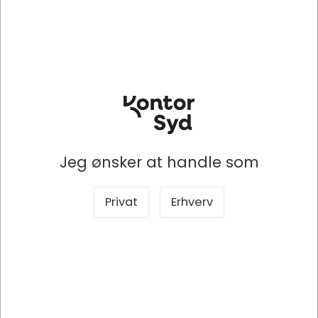
51P68AA
HyperX ChargePlay Duo ─ controller-opladningsstation til PS5
DKK 459,38
/ Stk
DKK 367,50 ekskl. moms
Indhent tilbud på storindkøb
Jeg ønsker at handle som
Privat
Erhverv
Køb nu
Forventet på lager 16-08-2026