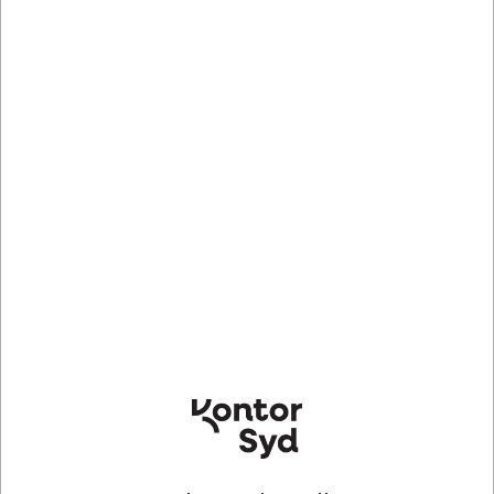
Bestillingsvare
- Levering 3-8 dage
NAGA70665
Glastavle, Magnetisk, Ø50 cm, Spejl med sort kant, Naga