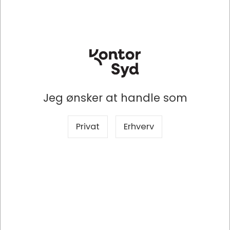
Jeg ønsker at handle som
Privat
Erhverv
AB134026
Bærepose - papir, 35x17x24.5cm, Brun, 200 stk, Abena Vådstærk
DKK 1.573,46
/ Kasse
DKK 1.258,77 ekskl. moms