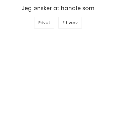
Specifikationer
Jeg ønsker at handle som
Produkttype
Bærepose - plast
Privat
Erhverv
Antal
500 stk
Egenskaber
Udstandset hank
Bredde
40 cm, Bund: 5 cm
Farve
Hvid
Højde
45 cm
Kvalitet
45 micron
Materiale
LDPE plast
Størrelse
40x5x45 cm