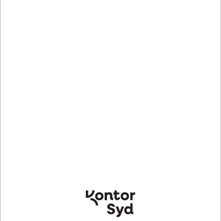
55080-50308
AB131992
Bonrulle, Thermo,
Automatbæger, Ø7 cm, 20
80xØ80xØ12mm/55m, 1 rulle,
cl, 100 stk, Abena
Schades
DKK 45,73
DKK 110,19
/ Rulle
/ pakke
DKK 36,58 ekskl. moms
DKK 88,15 ekskl. moms
Indhent tilbud på
Indhent tilbud på
storindkøb
storindkøb
Køb nu
Køb nu
Bestillingsvare
-
Lagervare
- Levering 1-2
Levering 3-8 dage
dage
Sælges i pakker af 3 Rulle