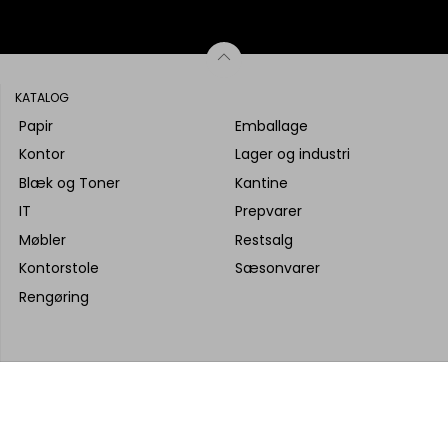
KATALOG
Papir
Emballage
Kontor
Lager og industri
Blæk og Toner
Kantine
IT
Prepvarer
Møbler
Restsalg
Kontorstole
Sæsonvarer
Rengøring
 produktinformation, tekst m.v. tilhører Kontor Syd A/S, og intet 