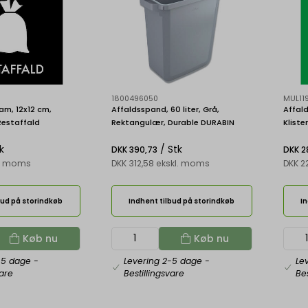
1800496050
MUL11
am, 12x12 cm,
Affaldsspand, 60 liter, Grå,
Affald
Restaffald
Rektangulær, Durable DURABIN
Klist
RECTANGULAR 60
k
/ Stk
DKK 390,73
DKK 2
kl. moms
DKK 312,58 ekskl. moms
DKK 2
bud på storindkøb
Indhent tilbud på storindkøb
In
Køb nu
Køb nu
-5 dage
-
Levering 2-5 dage
-
Le
vare
Bestillingsvare
Bes