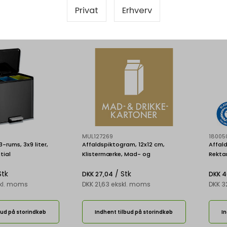
-5 dage
-
Levering 2-5 dage
-
Le
Privat
Erhverv
vare
Bestillingsvare
Bes
MUL127269
18005
-rums, 3x9 liter,
Affaldspiktogram, 12x12 cm,
Affald
tial
Klistermærke, Mad- og
Rekta
drikkekartoner
ECO R
Stk
/ Stk
DKK 27,04
DKK 4
skl. moms
DKK 21,63 ekskl. moms
DKK 3
bud på storindkøb
Indhent tilbud på storindkøb
In