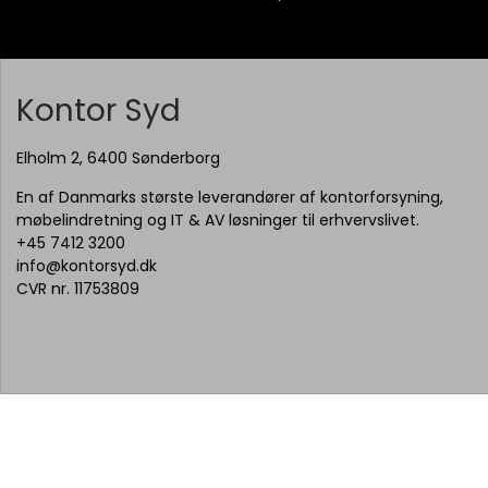
Kontor Syd
Elholm 2, 6400 Sønderborg
En af Danmarks største leverandører af kontorforsyning,
møbelindretning og IT & AV løsninger til erhvervslivet.
+45 7412 3200
info@kontorsyd.dk
CVR nr. 11753809
© 2026 Kontor Syd A/S - Alt indhold på siden, herunder billeder,
kan være AI genereret.