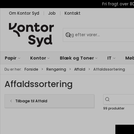
Fri fragt over
Om Kontor Syd
Job
Kontakt
Papir
Kontor
Blæk og Toner
IT
Møb
Du er her:
Forside
Rengøring
Affald
Affaldssortering
Affaldssortering
Tilbage til Affald
99 produkter