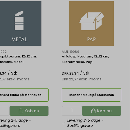
9092
MUL119089
spiktogram, 12x12 cm,
Affaldspiktogram, 12x12 cm,
ermærke, Metal
Klistermærke, Pap
/ Stk
/ Stk
8,34
DKK 28,34
2,67 ekskl. moms
DKK 22,67 ekskl. moms
dhent tilbud på storindkøb
Indhent tilbud på storindkøb
Køb nu
Køb nu
vering 2-5 dage
-
Levering 2-5 dage
-
tillingsvare
Bestillingsvare