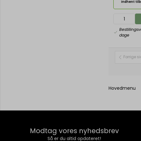
Indhent til
Bestillings
dage
Forrige s
Hovedmenu
Modtag vores nyhedsbrev
Så er du altid opdateret!