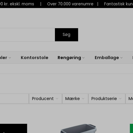
 800 kr. ekskl. moms | Over 70.000 varenumre | Fantastisk ku
Søg
ler
Kontorstole
Rengøring
Emballage
Producent
Mærke
Produktserie
M