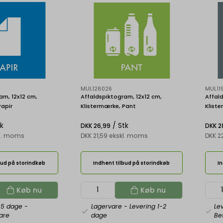
MUL128026
MUL11
am, 12x12 cm,
Affaldspiktogram, 12x12 cm,
Affald
Papir
Klistermærke, Pant
Klist
tk
/ Stk
DKK 26,99
DKK 2
kl. moms
DKK 21,59 ekskl. moms
DKK 2
bud på storindkøb
Indhent tilbud på storindkøb
In
Køb nu
Køb nu
-5 dage
-
Lagervare
- Levering 1-2
Le
vare
dage
Bes