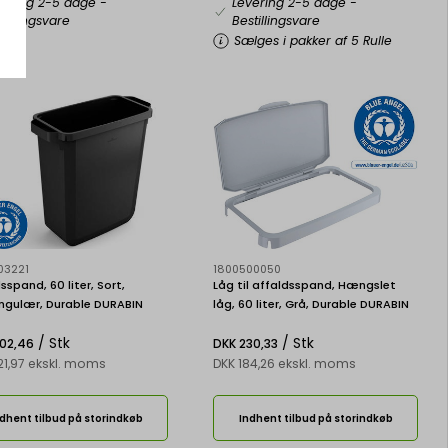
vering 2-5 dage
-
Levering 2-5 dage
-
tillingsvare
Bestillingsvare
Sælges i pakker af 5 Rulle
03221
1800500050
sspand, 60 liter, Sort,
Låg til affaldsspand, Hængslet
ngulær, Durable DURABIN
låg, 60 liter, Grå, Durable DURABIN
ECTANGULAR 60
HINGED LID 60
/ Stk
/ Stk
02,46
DKK 230,33
21,97 ekskl. moms
DKK 184,26 ekskl. moms
dhent tilbud på storindkøb
Indhent tilbud på storindkøb