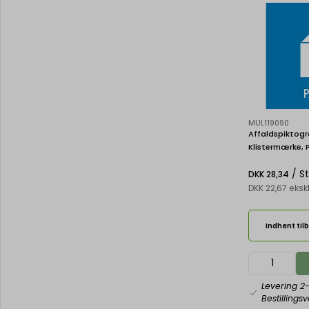
MUL119090
Affaldspiktogr
Klistermærke, 
/ S
DKK 28,34
DKK 22,67 eks
Indhent til
Levering 2
Bestillings