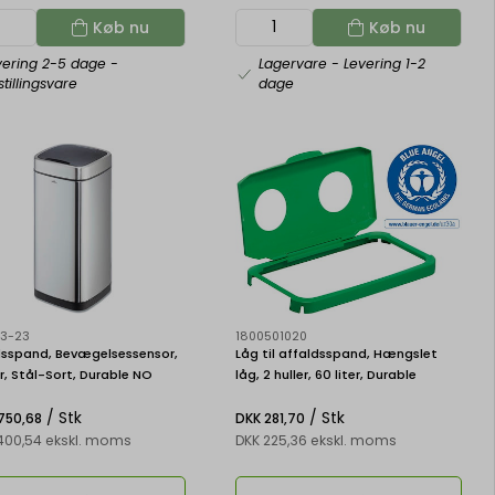
Køb nu
Køb nu
vering 2-5 dage
-
Lagervare
- Levering 1-2
tillingsvare
dage
3-23
1800501020
dsspand, Bevægelsessensor,
Låg til affaldsspand, Hængslet
er, Stål-Sort, Durable NO
låg, 2 huller, 60 liter, Durable
H
DURABIN HINGED LID 60
/ Stk
/ Stk
.750,68
DKK 281,70
.400,54 ekskl. moms
DKK 225,36 ekskl. moms