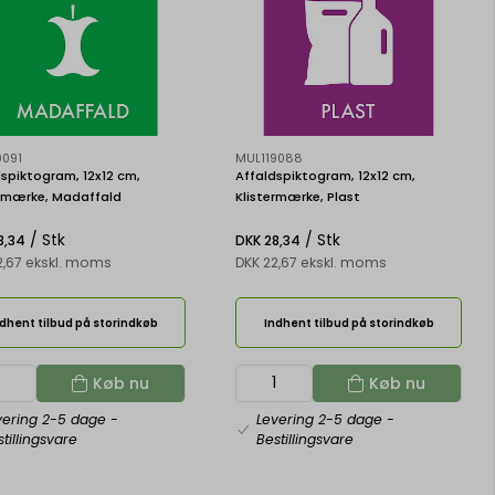
9091
MUL119088
spiktogram, 12x12 cm,
Affaldspiktogram, 12x12 cm,
ermærke, Madaffald
Klistermærke, Plast
/ Stk
/ Stk
8,34
DKK 28,34
2,67 ekskl. moms
DKK 22,67 ekskl. moms
dhent tilbud på storindkøb
Indhent tilbud på storindkøb
Køb nu
Køb nu
vering 2-5 dage
-
Levering 2-5 dage
-
tillingsvare
Bestillingsvare