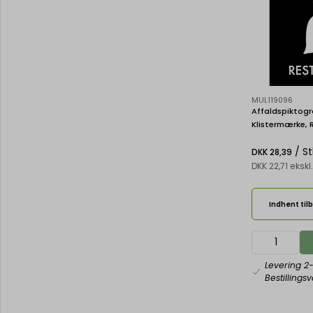
MUL119096
Affaldspiktogr
Klistermærke, 
/ St
DKK 28,39
DKK 22,71 eks
Indhent til
Levering 2
Bestillings