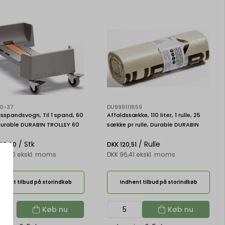
0-37
DU999111859
sspandsvogn, Til 1 spand, 60
Affaldssække, 110 liter, 1 rulle, 25
 Durable DURABIN TROLLEY 60
sække pr rulle, Durable DURABIN
/ Stk
/ Rulle
95,00
DKK 120,51
96,00 ekskl. moms
DKK 96,41 ekskl. moms
dhent tilbud på storindkøb
Indhent tilbud på storindkøb
Køb nu
Køb nu