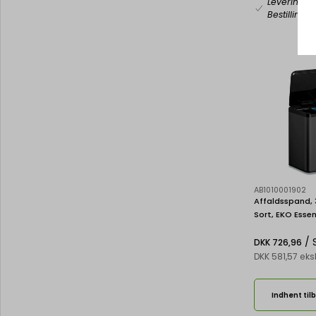
Levering 2
Bestillings
AB1010001902
Affaldsspand, 3
Sort, EKO Essen
/ 
DKK 726,96
DKK 581,57 ek
Indhent til