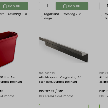
Køb nu
Køb nu
vare
- Levering 3-8
Lagervare
- Levering 1-2
Le
dage
Bes
1801662023
DU342
0 liter, Rød,
Affaldsspand, Vægbeslag, 60
Affal
Durable DURABIN
liter, Hvid, Durable DURABIN
35 lit
60
RECTANGULAR 60
TOUC
Stk
/ Stk
DKK 217,93
DKK 1
skl. moms
DKK 174,34 ekskl. moms
DKK 1