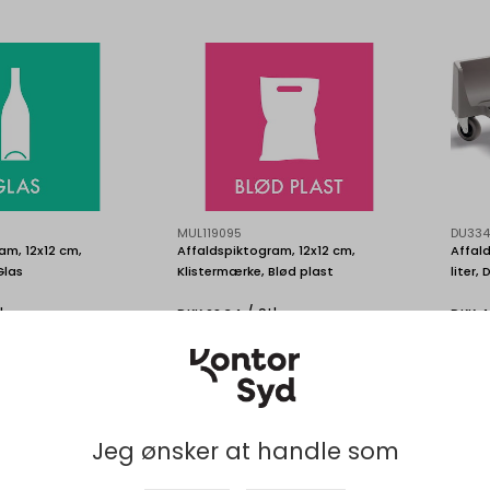
MUL119095
DU334
am, 12x12 cm,
Affaldspiktogram, 12x12 cm,
Affald
Glas
Klistermærke, Blød plast
liter,
tk
/ Stk
DKK 28,34
DKK 4
kl. moms
DKK 22,67 ekskl. moms
DKK 3
bud på storindkøb
Indhent tilbud på storindkøb
In
Jeg ønsker at handle som
Køb nu
Køb nu