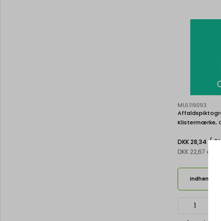
MUL119093
Affaldspiktogr
Klistermærke, 
/ S
DKK 28,34
DKK 22,67 eks
Indhent til