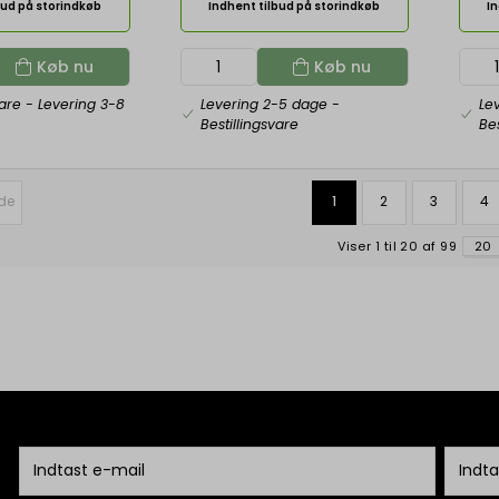
bud på storindkøb
Indhent tilbud på storindkøb
In
Køb nu
Køb nu
vare
- Levering 3-8
Levering 2-5 dage
-
Le
Bestillingsvare
Bes
ide
1
2
3
4
Viser 1 til 20 af 99
20