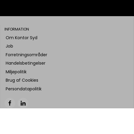
INFORMATION
Om Kontor Syd
Job
Forretningsområder
Handelsbetingelser
Miljøpolitik
Brug af Cookies
Persondatapolitik
indhold fra siden må gengives uden tilladelse. Billeder og tekst