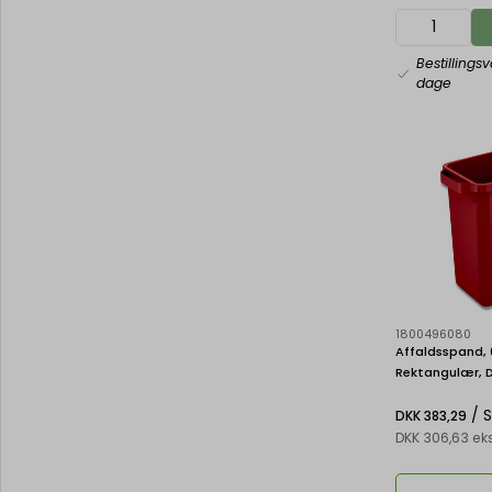
Bestillings
dage
1800496080
Affaldsspand, 6
Rektangulær, 
RECTANGULAR 
/ 
DKK 383,29
DKK 306,63 ek