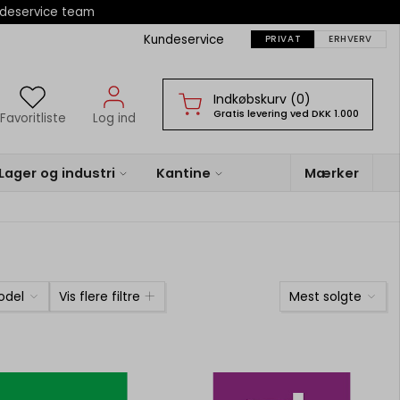
ndeservice team
Kundeservice
PRIVAT
ERHVERV
Indkøbskurv (0)
Gratis levering ved DKK 1.000
Favoritliste
Log ind
Lager og industri
Kantine
Mærker
odel
Vis flere filtre
Mest solgte