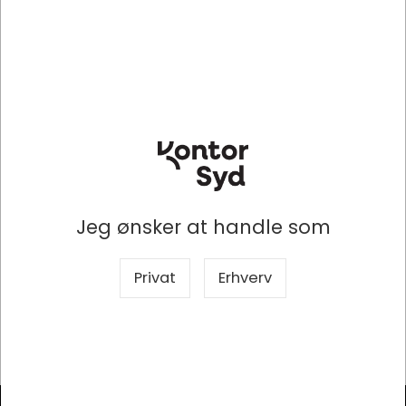
CleanLine Luksus
DKK 37,43
DKK 32,50
/ Rulle
/ Rulle
DKK 29,94 ekskl. moms
DKK 26,00 ekskl. moms
Indhent tilbud på
Indhent tilbud på
storindkøb
storindkøb
Køb nu
Køb nu
Lagervare
- Levering 1-2
Lagervare
- Levering 1-2
dage
dage
Sælges i pakker af 10 Rulle
Sælges i pakker af 10 Rulle
Jeg ønsker at handle som
Privat
Erhverv
Hovedmenu