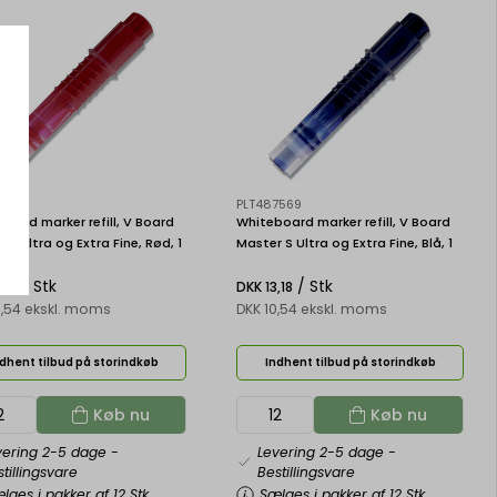
7552
PLT487569
oard marker refill, V Board
Whiteboard marker refill, V Board
 S Ultra og Extra Fine, Rød, 1
Master S Ultra og Extra Fine, Blå, 1
Pilot V Board Master WBS-VS-
stk, Pilot V Board Master WBS-VS-
/ Stk
/ Stk
L
,18
DKK 13,18
0,54 ekskl. moms
DKK 10,54 ekskl. moms
dhent tilbud på storindkøb
Indhent tilbud på storindkøb
Køb nu
Køb nu
vering 2-5 dage
-
Levering 2-5 dage
-
tillingsvare
Bestillingsvare
lges i pakker af 12 Stk
Sælges i pakker af 12 Stk