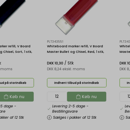
PLT343551
PLT34
er refill, V Board
Whiteboard marker refill, V Board
Whiteb
 Chisel, Sort, 1 stk,
Master Bullet og Chisel, Rød, 1 stk,
Master
 Master WBS-VBM-B
Pilot V Board Master WBS-VBM-R
Pilot
k
/ Stk
DKK 10,30
DKK 1
l. moms
DKK 8,24 ekskl. moms
DKK 8
bud på storindkøb
Indhent tilbud på storindkøb
In
Køb nu
Køb nu
-5 dage
-
Levering 2-5 dage
-
Le
vare
Bestillingsvare
Bes
kker af 12 Stk
Sælges i pakker af 12 Stk
Sæ