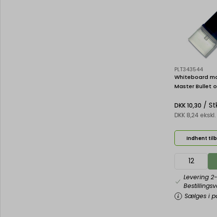
PLT343544
Whiteboard mark
Master Bullet og
Pilot V Board
/ St
DKK 10,30
DKK 8,24 eksk
Indhent til
Levering 2
Bestillings
Sælges i pa