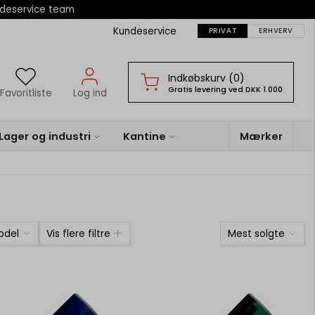
ndeservice team
Kundeservice
PRIVAT
ERHVERV
Indkøbskurv (0)
Gratis levering ved DKK 1.000
Favoritliste
Log ind
Lager og industri
Kantine
Mærker
odel
Vis flere filtre
Mest solgte