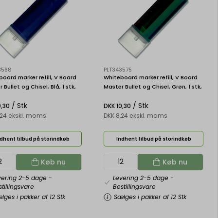
3568
PLT343575
oard marker refill, V Board
Whiteboard marker refill, V Board
 Bullet og Chisel, Blå, 1 stk,
Master Bullet og Chisel, Grøn, 1 stk,
 V Board Master WBS-VBM-L
Pilot V Board Master WBS-VBM-G
/ Stk
/ Stk
0,30
DKK 10,30
,24 ekskl. moms
DKK 8,24 ekskl. moms
dhent tilbud på storindkøb
Indhent tilbud på storindkøb
Køb nu
Køb nu
vering 2-5 dage
-
Levering 2-5 dage
-
tillingsvare
Bestillingsvare
lges i pakker af 12 Stk
Sælges i pakker af 12 Stk