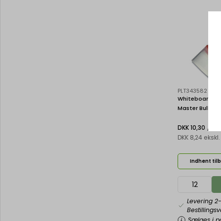
PLT343582
Whiteboard mark
Master Bullet o
stk, Pilot V B
/ St
VBM-O
DKK 10,30
DKK 8,24 eksk
Indhent til
Levering 2
Bestillings
Sælges i pa