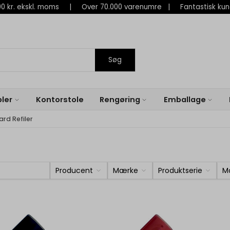
 800 kr. ekskl. moms | Over 70.000 varenumre | Fantastisk ku
Søg
ler
Kontorstole
Rengøring
Emballage
rd Refiler
Producent
Mærke
Produktserie
M