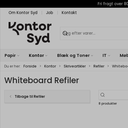
Fri fragt over
Om Kontor Syd
Job
Kontakt
Papir
Kontor
Blæk og Toner
IT
Møb
Du er her:
Forside
Kontor
Skriveartikler
Refiler
Whiteboa
Whiteboard Refiler
Tilbage til Refiler
8 produkter