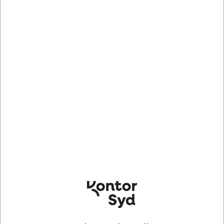
Lagervare
- Levering 1-2 dage
AVC32015-25
Visitkort, 85x54 mm, 260 g/m², 200 stk, Avery Quick&Clean
Premium Mat