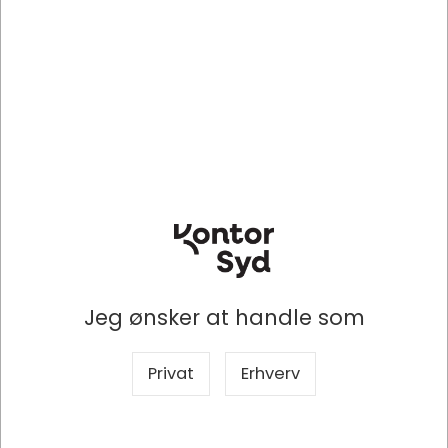
DKK 66,25
DKK 200,00
/ Stk
/ Stk
DKK 53,00 ekskl. moms
DKK 160,00 ekskl. moms
Indhent tilbud på
Indhent tilbud på
storindkøb
storindkøb
Køb nu
Køb nu
10+ på fjernlager
10+ på fjernlager
Jeg ønsker at handle som
Specifikationer
Privat
Erhverv
Producent
DELL