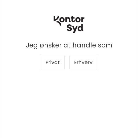
Køb nu
Få på fjernlager
Jeg ønsker at handle som
Privat
Erhverv
452-11422
DELL 452-11422 dockingstation Docking Sort