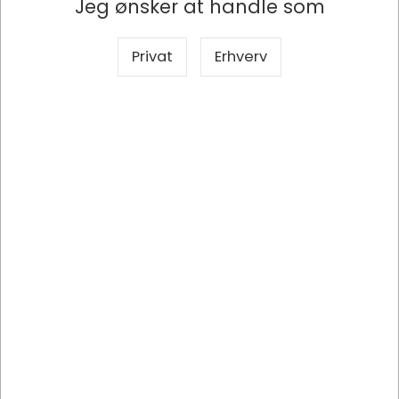
Jeg ønsker at handle som
Privat
Erhverv
SONO436073
Sikkerhedsstop til perforerede søjler 2-pk
DKK 80,00
/ Stk
DKK 64,00 ekskl. moms
Indhent tilbud på storindkøb
Køb nu
Bestillingsvare
- Levering +10 dage