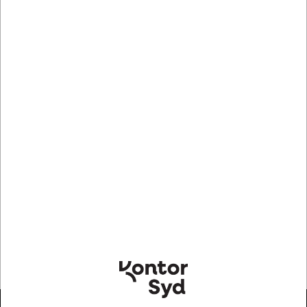
Forventet på lager 26-08-2026
DELL PA-10. Produktfarve: Sort. AC udgange, antal: 1 AC
stikkontakt(er). Vekselstrømsindgangsspænding: 19.5 V,
Maksimal indgangseffekt: 90 W, Strøm (maks.): 4,74 A
Mere information
Information
Specifikationer
Role of product in providing mains power: AC adapter,
Converts mains power to low voltage DC to power a
portable device.