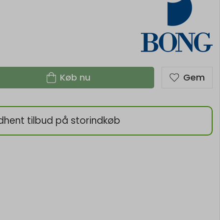
Køb nu
Gem
dhent tilbud på storindkøb