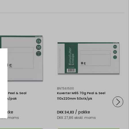
BNT561500
 70g Peel & Seal
Kuverter M65 70g Peal & Seel
50stk/pak
110x220mm 50stk/pk
 pakke
/ pakke
DKK 34,83
ekskl. moms
DKK 27,86 ekskl. moms