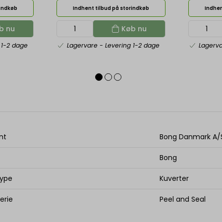
rindkøb
Indhent tilbud på storindkøb
Indhen
b nu
Køb nu
 1-2 dage
Lagervare
- Levering 1-2 dage
Lagerv
nt
Bong Danmark A/
Bong
type
Kuverter
erie
Peel and Seal