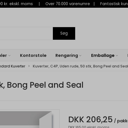
 800 kr. ekskl. moms | Over 70.000 varenumre | Fantastisk ku
Søg
ler
Kontorstole
Rengøring
Emballage
ndard Kuverter
Kuverter, C4P, Uden rude, 50 stk, Bong Peel and Sea
k, Bong Peel and Seal
DKK 206,25
/ pakk
DKK 165,00 ekskl. moms