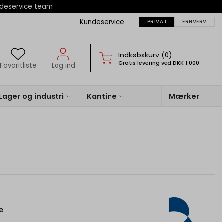
ndeservice team
Kundeservice
PRIVAT
ERHVERV
Indkøbskurv (0)
Gratis levering ved DKK 1.000
Favoritliste
Log ind
Lager og industri
Kantine
Mærker
l
e