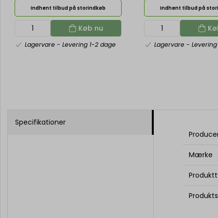
Indhent tilbud på storindkøb
Indhent tilbud på sto
Køb nu
Kø
Lagervare
- Levering 1-2 dage
Lagervare
- Levering
Specifikationer
Produce
Mærke
Produkt
Produkts