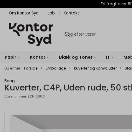
Fri fragt over
Om Kontor Syd
Job
Kontakt
Papir
Kontor
Blæk og Toner
IT
Møb
Du er her:
Forside
Emballage
Kuverter og Konvolutter
Sta
Bong
Kuverter, C4P, Uden rude, 50 st
Varenummer:
BON13888