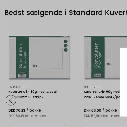
Bedst sælgende i Standard Kuver
BNT561800
BNT562000
Kuverter C5P 80g. Peel & Seal
Kuverter C4P 90g Peel & S
162x229mm 50stk/pk
229x324mm 50stk/pak
/ pakke
/ pakke
DKK 70,23
DKK 66,00
DKK 56,18 ekskl. moms
DKK 52,80 ekskl. moms