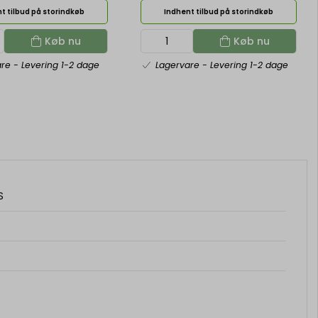
t tilbud på storindkøb
Indhent tilbud på storindkøb
Køb nu
Køb nu
are
- Levering 1-2 dage
Lagervare
- Levering 1-2 dage
S