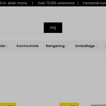
 800 kr. ekskl. moms | Over 70.000 varenumre | Fantastisk ku
Søg
ler
Kontorstole
Rengøring
Emballage