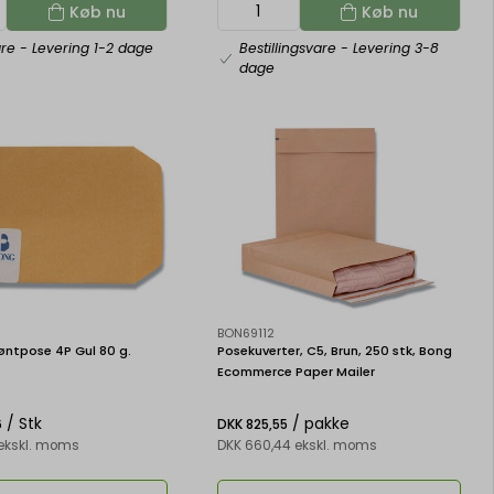
Køb nu
Køb nu
are
- Levering 1-2 dage
Bestillingsvare
- Levering 3-8
dage
BON69112
øntpose 4P Gul 80 g.
Posekuverter, C5, Brun, 250 stk, Bong
Ecommerce Paper Mailer
/ Stk
/ pakke
6
DKK 825,55
 ekskl. moms
DKK 660,44 ekskl. moms