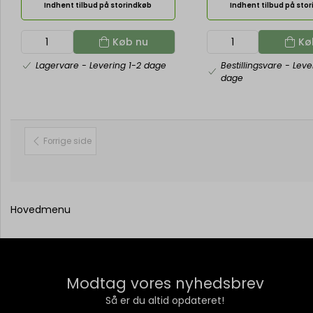
Indhent tilbud på storindkøb
Indhent tilbud på sto
Køb nu
Kø
Lagervare
- Levering 1-2 dage
Bestillingsvare
- Leve
dage
Forrige side
Hovedmenu
Modtag vores nyhedsbrev
Så er du altid opdateret!