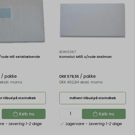
BON13387
/rude M5 selvklæbende
Konvolut M65 u/rude Mailman
/ pakke
/ pakke
8
DKK 578,55
 ekskl. moms
DKK 462,84 ekskl. moms
t tilbud på storindkøb
Indhent tilbud på storindkøb
Køb nu
Køb nu
are
- Levering 1-2 dage
Lagervare
- Levering 1-2 dage