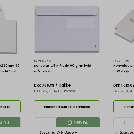
BON10085
BON10108
55x220mm 90
Konvolut C5 m/rude 90 g NP hvid
Konvolut C4
Peel&Seal
m/dækstr
500stk/kt
/ pakke
DKK 766,88
DKK 1.010,6
DKK 613,50 ekskl. moms
DKK 808,50
rindkøb
Indhent tilbud på storindkøb
Indhen
b nu
Køb nu
Levering 2-5 dage
-
Lagerv