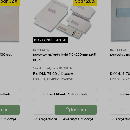
Spar 32%
Spar 20%
BEGRÆNSET ANTAL
BON13378
BON13458
500 stk,
Kuverter m/rude hvid 110x220mm M65
Konvolut m
80 g
Standard salgspris DKK 93,75
/ Kasse
Fra
DKK 75,00
DKK 445,7
DKK 60,00 ekskl. moms
DKK 356,62
rindkøb
Indhent tilbud på storindkøb
Indhen
b nu
Køb nu
 1-2 dage
Lagervare
- Levering 1-2 dage
Lagerv