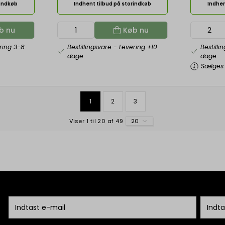
rindkøb
Indhent tilbud på storindkøb
Indhen
b nu
Køb nu
ring 3-8
Bestillingsvare
- Levering +10
Bestilli
dage
dage
Sælges 
1
2
3
Viser 1 til 20 af 49
20