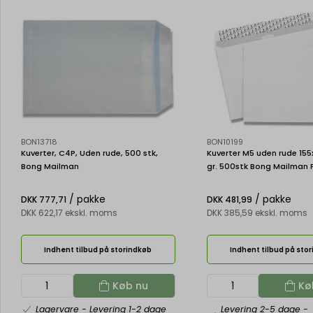
BON13718
BON10199
Kuverter, C4P, Uden rude, 500 stk,
Kuverter M5 uden rude 1
Bong Mailman
gr. 500stk Bong Mailman 
/ pakke
/ pakke
DKK 777,71
DKK 481,99
DKK 622,17 ekskl. moms
DKK 385,59 ekskl. moms
Indhent tilbud på storindkøb
Indhent tilbud på sto
Køb nu
Kø
Lagervare
- Levering 1-2 dage
Levering 2-5 dage
-