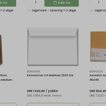
b nu
Køb nu
 1-2 dage
Lagervare
- Levering 1-2 dage
Lagerv
BON10096
BON13229
33cm,
Konvolutter C4 Mailman /500 Stk
Konvolut m
ng Medium
95x145
/ pakke
DKK 1.942,89
DKK 904,4
DKK 1.554,31 ekskl. moms
DKK 723,57