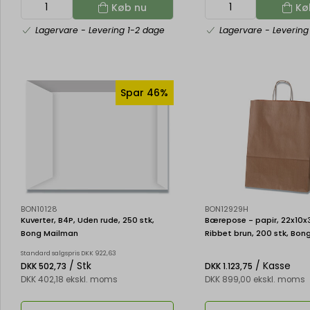
Køb nu
Kø
Lagervare
- Levering 1-2 dage
Lagervare
- Levering
Spar 46%
BON10128
BON12929H
Kuverter, B4P, Uden rude, 250 stk,
Bærepose - papir, 22x10x
Bong Mailman
Ribbet brun, 200 stk, Bo
Standard salgspris DKK 922,63
/ Stk
/ Kasse
DKK 502,73
DKK 1.123,75
DKK 402,18 ekskl. moms
DKK 899,00 ekskl. moms