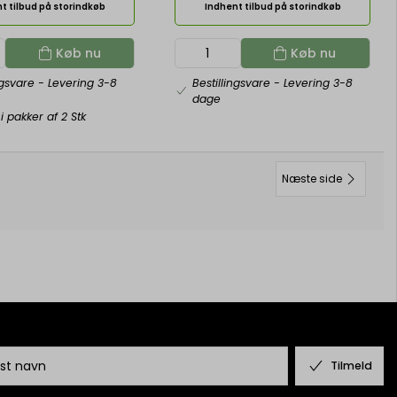
t tilbud på storindkøb
Indhent tilbud på storindkøb
Køb nu
Køb nu
ngsvare
- Levering 3-8
Bestillingsvare
- Levering 3-8
dage
i pakker af 2 Stk
Næste side
Tilmeld