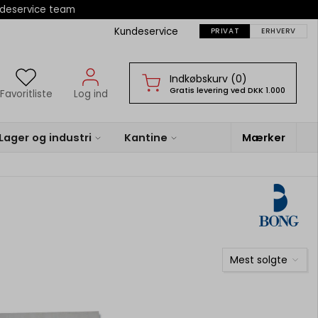
ndeservice team
Kundeservice
PRIVAT
ERHVERV
Indkøbskurv (0)
Gratis levering ved DKK 1.000
Favoritliste
Log ind
Lager og industri
Kantine
Mærker
Mest solgte