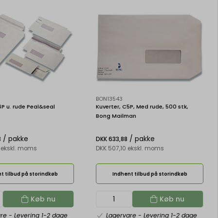
BON13543
P u. rude Peal&seal
Kuverter, C5P, Med rude, 500 stk,
Bong Mailman
/ pakke
/ pakke
3
DKK 633,88
 ekskl. moms
DKK 507,10 ekskl. moms
t tilbud på storindkøb
Indhent tilbud på storindkøb
Køb nu
Køb nu
are
- Levering 1-2 dage
Lagervare
- Levering 1-2 dage