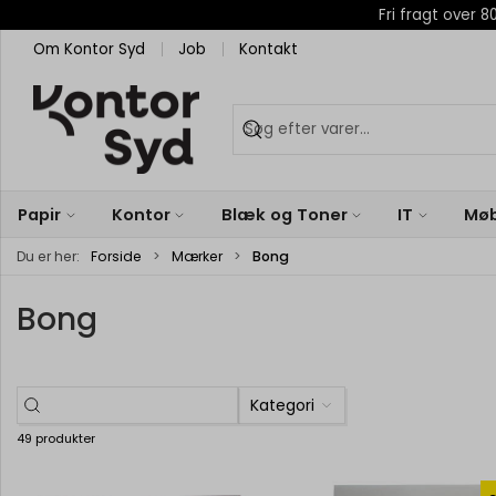
Fri fragt over
Om Kontor Syd
Job
Kontakt
Papir
Kontor
Blæk og Toner
IT
Møb
Du er her:
Forside
Mærker
Bong
Bong
Kategori
49 produkter