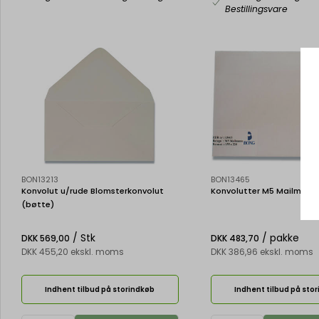
Bestillingsvare
BON13213
BON13465
Konvolut u/rude Blomsterkonvolut
Konvolutter M5 Mailman /
(bøtte)
/ Stk
/ pakke
DKK 569,00
DKK 483,70
DKK 455,20 ekskl. moms
DKK 386,96 ekskl. moms
Indhent tilbud på storindkøb
Indhent tilbud på sto