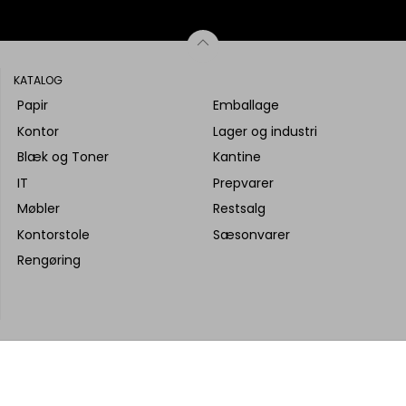
KATALOG
Papir
Emballage
Kontor
Lager og industri
Blæk og Toner
Kantine
IT
Prepvarer
Møbler
Restsalg
Kontorstole
Sæsonvarer
Rengøring
 produktinformation, tekst m.v. tilhører Kontor Syd A/S, og intet 