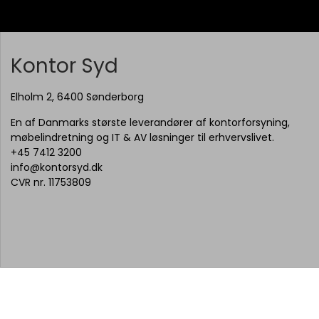
Kontor Syd
Elholm 2, 6400 Sønderborg
En af Danmarks største leverandører af kontorforsyning,
møbelindretning og IT & AV løsninger til erhvervslivet.
+45 7412 3200
info@kontorsyd.dk
CVR nr. 11753809
© 2026 Kontor Syd A/S - Alt indhold på siden, herunder billeder,
kan være AI genereret.