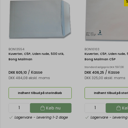
BON13554
BON10103
Kuverter, C5P, Uden rude, 500 stk,
Kuverter, C5P, Uden rude, 
Bong Mailman
Bong Mailman C5P
Standard salgspris DKK 597,00
/ Kasse
/ Kasse
DKK 605,10
DKK 406,25
DKK 484,08 ekskl. moms
DKK 325,00 ekskl. moms
Indhent tilbud på storindkøb
Indhent tilbud på sto
Køb nu
Kø
Lagervare
- Levering 1-2 dage
Lagervare
- Levering