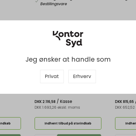
Bestillingsvare
Jeg ønsker at handle som
Privat
Erhverv
BON11627
BON13746
500 Stk
Kuverter B4 Expander 250x353x25
Kuverter, C
hvid u/rude 140g 250stk/æs
Bong Mail
/ Kasse
DKK 2.116,58
DKK 815,65
DKK 1.693,26 ekskl. moms
DKK 652,52
rindkøb
Indhent tilbud på storindkøb
Indhen