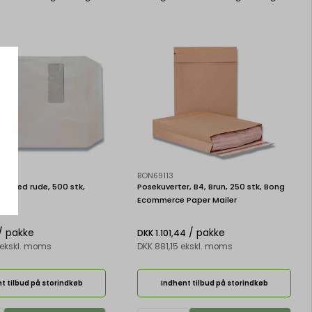
BON69113
4P, Med rude, 500 stk,
Posekuverter, B4, Brun, 250 stk, Bong
man
Ecommerce Paper Mailer
/ pakke
/ pakke
DKK 1.101,44
 ekskl. moms
DKK 881,15 ekskl. moms
t tilbud på storindkøb
Indhent tilbud på storindkøb