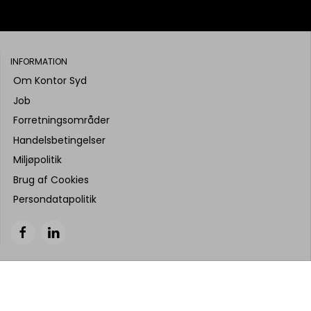
INFORMATION
Om Kontor Syd
Job
Forretningsområder
Handelsbetingelser
Miljøpolitik
Brug af Cookies
Persondatapolitik
indhold fra siden må gengives uden tilladelse. Billeder og tekst