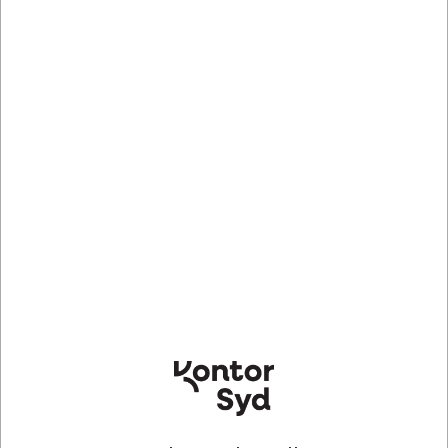
Bedst sælgende i Servietter
TORK15850
Dispenserservietter, 2 lag,
Hvid, 21.3x16.5 cm, 8000 stk,
AB124970
Tork Xpressnap N4
Servietter, 3 lag, Hvid, 33x33
DKK 1.252,21
/ Kasse
cm, 70 stk, Gastro
DKK 1.001,77 ekskl. moms
DKK 32,50
/ pakke
DKK 26,00 ekskl. moms