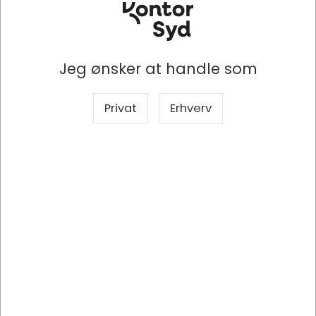
Jeg ønsker at handle som
Privat
Erhverv
AE060001
SMS Smart Media Solutions AE060001 projektor
monteringstilbehør Hvid
DKK 686,25
/ Stk
DKK 549,00 ekskl. moms