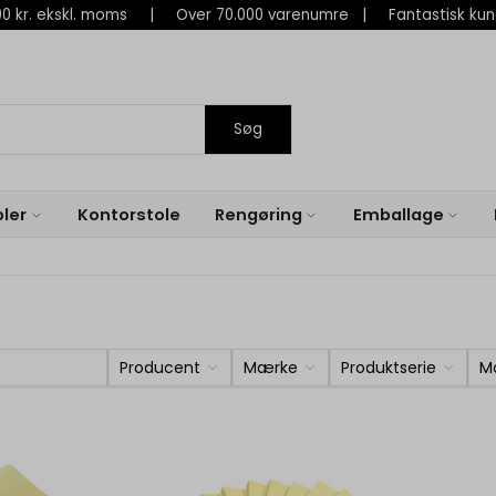
 800 kr. ekskl. moms | Over 70.000 varenumre | Fantastisk ku
Søg
ler
Kontorstole
Rengøring
Emballage
Producent
Mærke
Produktserie
M