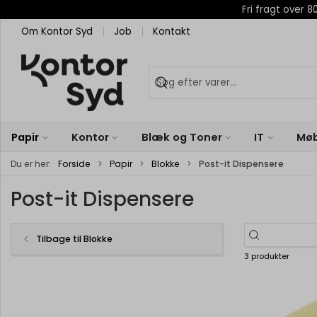
Fri fragt over
Om Kontor Syd
Job
Kontakt
Papir
Kontor
Blæk og Toner
IT
Møb
Du er her:
Forside
Papir
Blokke
Post-it Dispensere
Post-it Dispensere
Tilbage til Blokke
3 produkter