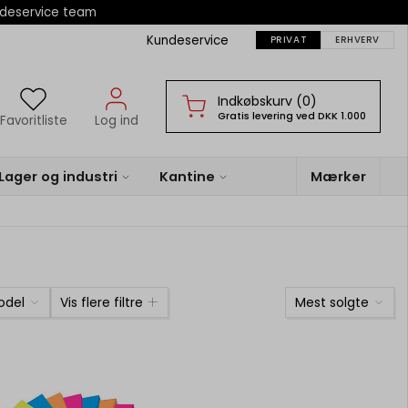
ndeservice team
Kundeservice
PRIVAT
ERHVERV
Indkøbskurv (0)
Gratis levering ved DKK 1.000
Favoritliste
Log ind
Lager og industri
Kantine
Mærker
odel
Vis flere filtre
Mest solgte