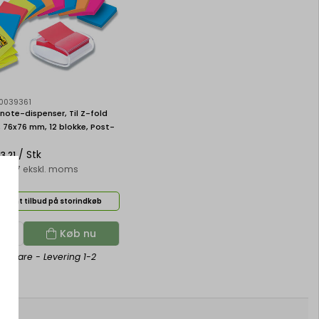
0039361
ote-dispenser, Til Z-fold
 76x76 mm, 12 blokke, Post-
er Sticky Z-Notes
/ Stk
3,21
50,57 ekskl. moms
dhent tilbud på storindkøb
Køb nu
gervare
- Levering 1-2
age