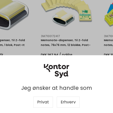
3M7100172417
3M710
nser, Til Z-fold
Memonote-dispenser, Til Z-fold
Memon
, 1 blok, Post-It
notes, 76x76 mm, 12 blokke, Post-
notes,
-Notes
it
it Sup
Stk
/ pakke
DKK 267,94
DKK 31
skl. moms
DKK 214,35 ekskl. moms
DKK 2
bud på storindkøb
Indhent tilbud på storindkøb
In
Køb nu
Køb nu
Jeg ønsker at handle som
- Levering 1-2
Bestillingsvare
- Levering 3-8
La
dage
d
Privat
Erhverv
Viser 1 til 3 af 3
20