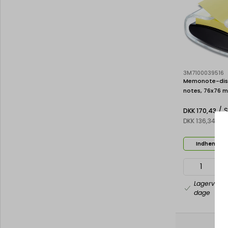
3M7100039516
Memonote-dispe
notes, 76x76 mm
Super Sticky Z
/ 
DKK 170,43
DKK 136,34 ek
Indhent til
Lagervare
dage