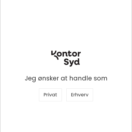
STA236-0
Mærkekridt, Til næsten alle overflader, Permanent, Hvid, Staedtler
Lumocolor 236
DKK 16,38
/ Stk
DKK 13,10 ekskl. moms
Jeg ønsker at handle som
Indhent tilbud på storindkøb
Privat
Erhverv
Køb nu
Levering 2-5 dage
- Bestillingsvare
Sælges i pakker af 12 Stk