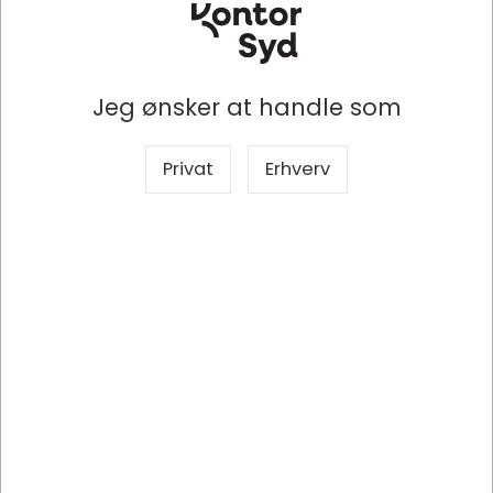
Jeg ønsker at handle som
Privat
Erhverv
61889
DeLOCK USB 2.0, Bluetooth V4.0 3 Mbit/s
DKK 111,25
/ Stk
DKK 89,00 ekskl. moms