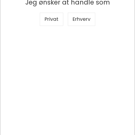
Jeg ønsker at handle som
Privat
Erhverv
DU8157-19
Navneskilt, Med klemme, sikkerhedsnål og indstik, 40x75 mm, 50
stk, Durable
DKK 527,88
/ pakke
DKK 422,30 ekskl. moms
Indhent tilbud på storindkøb