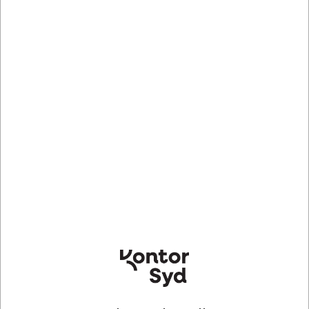
Indhent tilbud på storindkøb
Køb nu
Bestillingsvare
- Levering +10 dage