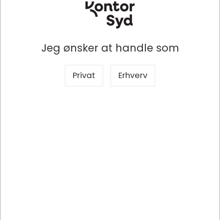
Jeg ønsker at handle som
Privat
Erhverv
7313535
Intenso XS10000 Lithium polymer (LiPo) 10000 mAh Blå
DKK 111,25
/ Stk
DKK 89,00 ekskl. moms