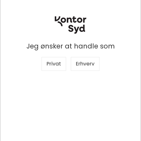
Køb nu
Forventet på lager 16-08-2026
Jeg ønsker at handle som
Privat
Erhverv
7313537
Intenso XS10000 Lithium polymer (LiPo) 10000 mAh Benzinfarve