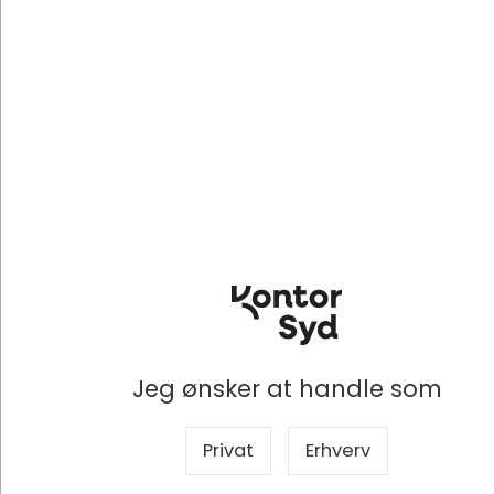
TF2238MSC-B1
iiyama TF2238MSC-B1 computerskærm 53,3 cm (21") 1920 x 1080
pixel Fuld HD LED Berøringsskærm Sort
DKK 4.206,25
/ Stk
DKK 3.365,00 ekskl. moms
Jeg ønsker at handle som
Privat
Erhverv
Indhent tilbud på storindkøb