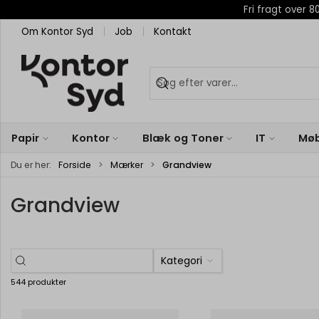
Fri fragt over
Om Kontor Syd
Job
Kontakt
Papir
Kontor
Blæk og Toner
IT
Møb
Du er her:
Forside
Mærker
Grandview
Grandview
Kategori
544 produkter