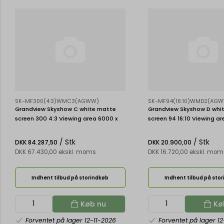
SK-MF300(4:3)WMC3(AGWW)
SK-MF94(16:10)WMD2(AG
Grandview Skyshow C white matte
Grandview Skyshow D whi
screen 300 4:3 Viewing area 6000 x
screen 94 16:10 Viewing ar
4500 mm
1265 mm
/ Stk
/ Stk
DKK 84.287,50
DKK 20.900,00
DKK 67.430,00 ekskl. moms
DKK 16.720,00 ekskl. mom
Indhent tilbud på storindkøb
Indhent tilbud på sto
Køb nu
Kø
Forventet på lager 12-11-2026
Forventet på lager 12