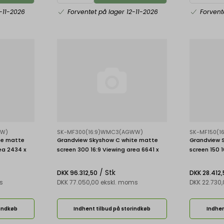
-11-2026
Forventet på lager 12-11-2026
Forvent
WW)
SK-MF300(16:9)WMC3(AGWW)
SK-MF150(
te matte
Grandview Skyshow C white matte
Grandview 
rea 2434 x
screen 300 16:9 Viewing area 6641 x
screen 150 
3734 mm
1868 mm
/ Stk
DKK 96.312,50
DKK 28.412,
s
DKK 77.050,00 ekskl. moms
DKK 22.730
rindkøb
Indhent tilbud på storindkøb
Indhen