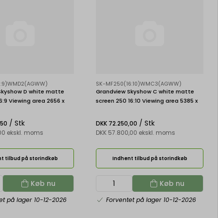
16:9)WMD2(AGWW)
SK-MF250(16:10)WMC3(AGWW)
Skyshow D white matte
Grandview Skyshow C white matte
16:9 Viewing area 2656 x
screen 250 16:10 Viewing area 5385 x
3366 mm
/ Stk
/ Stk
,50
DKK 72.250,00
,00 ekskl. moms
DKK 57.800,00 ekskl. moms
t tilbud på storindkøb
Indhent tilbud på storindkøb
Køb nu
Køb nu
et på lager 10-12-2026
Forventet på lager 10-12-2026