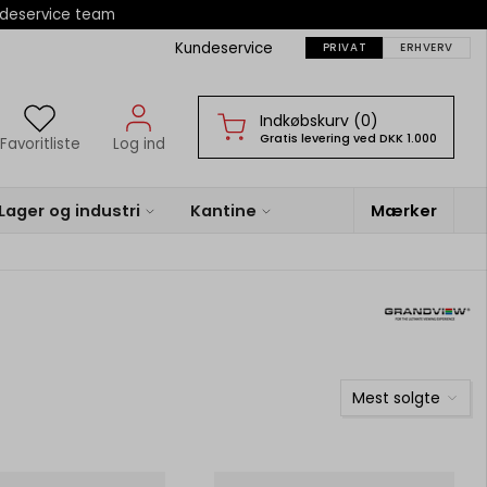
ndeservice team
Kundeservice
PRIVAT
ERHVERV
Indkøbskurv (0)
Gratis levering ved DKK 1.000
Favoritliste
Log ind
Lager og industri
Kantine
Mærker
Mest solgte