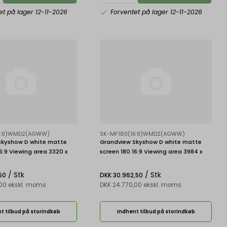
et på lager 12-11-2026
Forventet på lager 12-11-2026
16:9)WMD2(AGWW)
SK-MF180(16:9)WMD2(AGWW)
Skyshow D white matte
Grandview Skyshow D white matte
16:9 Viewing area 3320 x
screen 180 16:9 Viewing area 3984 x
2241 mm
/ Stk
/ Stk
50
DKK 30.962,50
,00 ekskl. moms
DKK 24.770,00 ekskl. moms
t tilbud på storindkøb
Indhent tilbud på storindkøb