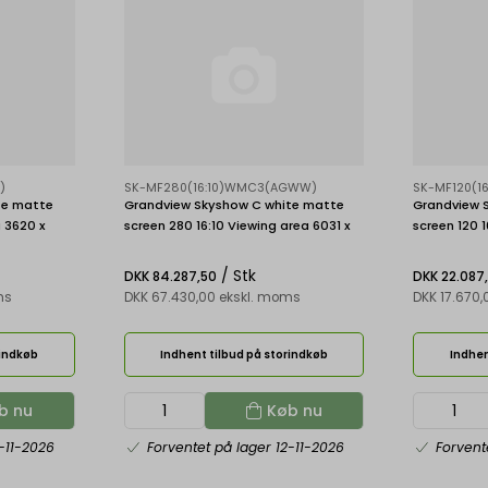
)
SK-MF280(16:10)WMC3(AGWW)
SK-MF120(
te matte
Grandview Skyshow C white matte
Grandview 
a 3620 x
screen 280 16:10 Viewing area 6031 x
screen 120 
3769 mm
1494 mm
/ Stk
DKK 84.287,50
DKK 22.087
ms
DKK 67.430,00 ekskl. moms
DKK 17.670
rindkøb
Indhent tilbud på storindkøb
Indhen
b nu
Køb nu
-11-2026
Forventet på lager 12-11-2026
Forvent