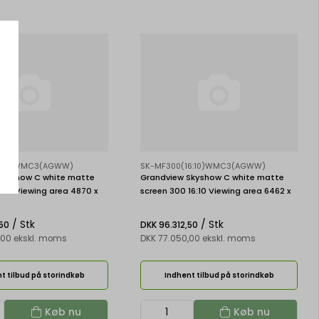
16:9)WMC3(AGWW)
SK-MF300(16:10)WMC3(AGWW)
Skyshow C white matte
Grandview Skyshow C white matte
16:9 Viewing area 4870 x
screen 300 16:10 Viewing area 6462 x
4039 mm
/ Stk
/ Stk
,50
DKK 96.312,50
,00 ekskl. moms
DKK 77.050,00 ekskl. moms
t tilbud på storindkøb
Indhent tilbud på storindkøb
Køb nu
Køb nu