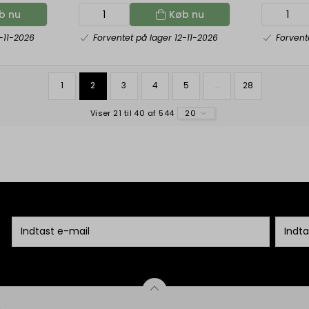
b nu
Køb nu
-11-2026
Forventet på lager 12-11-2026
Forvent
1
2
3
4
5
...
28
Viser 21 til 40 af 544
20