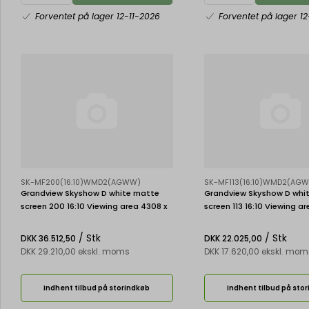
Forventet på lager 12-11-2026
Forventet på lager 12
SK-MF200(16:10)WMD2(AGWW)
SK-MF113(16:10)WMD2(AG
Grandview Skyshow D white matte
Grandview Skyshow D whi
screen 200 16:10 Viewing area 4308 x
screen 113 16:10 Viewing a
2692 mm
1521 mm
/ Stk
/ Stk
DKK 36.512,50
DKK 22.025,00
DKK 29.210,00 ekskl. moms
DKK 17.620,00 ekskl. mom
Indhent tilbud på storindkøb
Indhent tilbud på sto