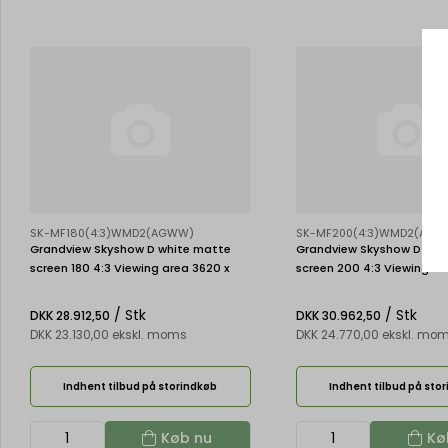
SK-MF180(4:3)WMD2(AGWW)
SK-MF200(4:3)WMD2(AGW
Grandview Skyshow D white matte
Grandview Skyshow D whi
screen 180 4:3 Viewing area 3620 x
screen 200 4:3 Viewing ar
2715 mm
3015 mm
/ Stk
/ Stk
DKK 28.912,50
DKK 30.962,50
DKK 23.130,00 ekskl. moms
DKK 24.770,00 ekskl. mo
Indhent tilbud på storindkøb
Indhent tilbud på sto
Køb nu
Kø