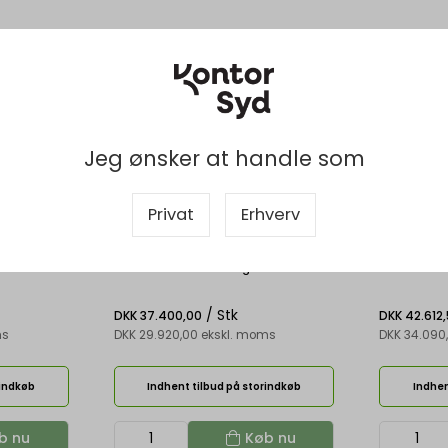
Jeg ønsker at handle som
Privat
Erhverv
W)
SK-MF200(16:9)WMD2(AGWW)
SK-MF220(
te matte
Grandview Skyshow D white matte
Grandview 
ea 4020 x
screen 200 16:9 Viewing area 4427 x
screen 220 
2490 mm
2739 mm
/ Stk
DKK 37.400,00
DKK 42.612
ms
DKK 29.920,00 ekskl. moms
DKK 34.090
rindkøb
Indhent tilbud på storindkøb
Indhen
b nu
Køb nu