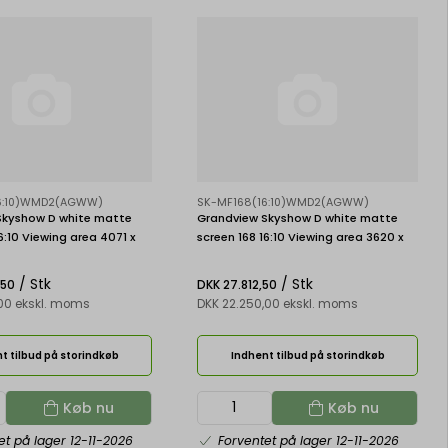
16:10)WMD2(AGWW)
SK-MF168(16:10)WMD2(AGWW)
Skyshow D white matte
Grandview Skyshow D white matte
6:10 Viewing area 4071 x
screen 168 16:10 Viewing area 3620 x
2263 mm
/ Stk
/ Stk
,50
DKK 27.812,50
,00 ekskl. moms
DKK 22.250,00 ekskl. moms
t tilbud på storindkøb
Indhent tilbud på storindkøb
Køb nu
Køb nu
et på lager 12-11-2026
Forventet på lager 12-11-2026