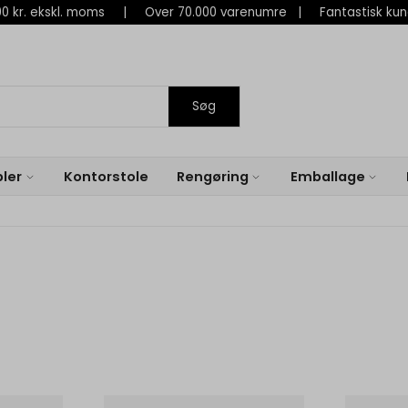
 800 kr. ekskl. moms | Over 70.000 varenumre | Fantastisk ku
Søg
ler
Kontorstole
Rengøring
Emballage