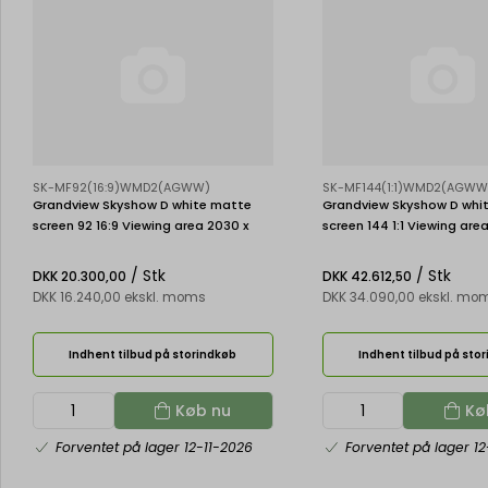
SK-MF92(16:9)WMD2(AGWW)
SK-MF144(1:1)WMD2(AGWW
Grandview Skyshow D white matte
Grandview Skyshow D whi
screen 92 16:9 Viewing area 2030 x
screen 144 1:1 Viewing are
1145 mm
3620 mm
/ Stk
/ Stk
DKK 20.300,00
DKK 42.612,50
DKK 16.240,00 ekskl. moms
DKK 34.090,00 ekskl. mo
Indhent tilbud på storindkøb
Indhent tilbud på sto
Køb nu
Kø
Forventet på lager 12-11-2026
Forventet på lager 12