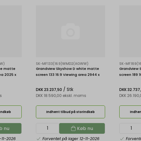
WW)
SK-MF133(16:9)WMD2(AGWW)
SK-MF189(
te matte
Grandview Skyshow D white matte
Grandview 
ea 2025 x
screen 133 16:9 Viewing area 2944 x
screen 189 1
1656 mm
2544 mm
/ Stk
DKK 23.237,50
DKK 32.737
s
DKK 18.590,00 ekskl. moms
DKK 26.190
rindkøb
Indhent tilbud på storindkøb
Indhen
b nu
Køb nu
-11-2026
Forventet på lager 12-11-2026
Forvent