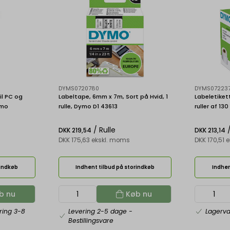
DYMS0720780
DYMS07223
il PC og
Labeltape, 6mm x 7m, Sort på Hvid, 1
Labeletiket
ymo
rulle, Dymo D1 43613
ruller af 13
LabelWriter
/ Rulle
/
DKK 219,54
DKK 213,14
DKK 175,63 ekskl. moms
DKK 170,51 
rindkøb
Indhent tilbud på storindkøb
Indhen
b nu
Køb nu
ring 3-8
Levering 2-5 dage
-
Lagerv
Bestillingsvare