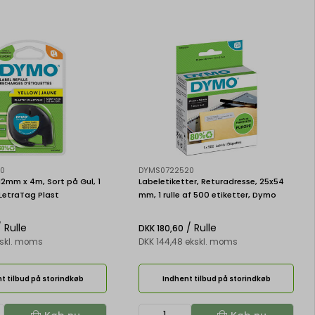
20
DYMS0722520
12mm x 4m, Sort på Gul, 1
Labeletiketter, Returadresse, 25x54
 LetraTag Plast
mm, 1 rulle af 500 etiketter, Dymo
LabelWriter 11352
 Rulle
/ Rulle
DKK 180,60
kskl. moms
DKK 144,48 ekskl. moms
t tilbud på storindkøb
Indhent tilbud på storindkøb