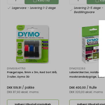
Køb nu
Kø
Lagervare
- Levering 1-2 dage
Levering 2-5 dage
-
Bestillingsvare
DYMS0847750
DYM2112283
Prægetape, 9mm x 3m, Rød Sort Blå,
Labeletiketter, Holdbare 
3 ruller, Dymo 3D
modstandsdygtige, 25x54 
af 160 etiketter, Dymo Lab
Durable
/ pakke
/ Rulle
DKK 109,91
DKK 400,00
DKK 87,93 ekskl. moms
DKK 320,00 ekskl. moms
Indhent tilbud på storindkøb
Indhent tilbud på sto