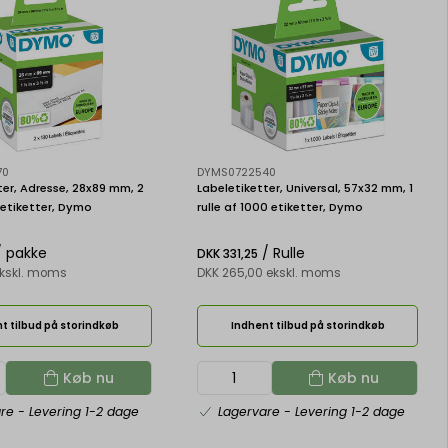
70
DYMS0722540
ter, Adresse, 28x89 mm, 2
Labeletiketter, Universal, 57x32 mm, 1
0 etiketter, Dymo
rulle af 1000 etiketter, Dymo
 99010
LabelWriter 11354
 pakke
/ Rulle
DKK 331,25
ekskl. moms
DKK 265,00 ekskl. moms
t tilbud på storindkøb
Indhent tilbud på storindkøb
Køb nu
Køb nu
are
- Levering 1-2 dage
Lagervare
- Levering 1-2 dage