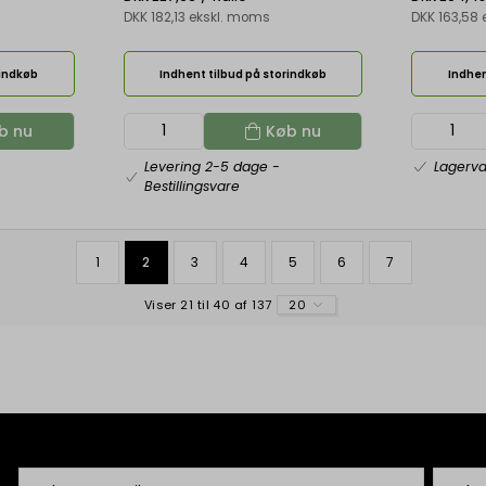
DKK 182,13 ekskl. moms
DKK 163,58
rindkøb
Indhent tilbud på storindkøb
Indhen
b nu
Køb nu
Levering 2-5 dage
-
Lagerv
Bestillingsvare
1
2
3
4
5
6
7
Viser 21 til 40 af 137
20