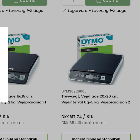
Køb nu
Køb nu
are
- Levering 1-2 dage
Lagervare
- Levering 1-2 dage
90
DYMS0929000
ejeflade 15x15 cm,
Brevvægt, Vejeflade 20x20 cm,
l 0g-2 kg, Vejepræcision 1
Vejeinterval 0g-5 kg, Vejepræcision 2
ital M2
g, Dymo Digital M5
/ Stk
/ Stk
DKK 817,74
 ekskl. moms
DKK 654,19 ekskl. moms
t tilbud på storindkøb
Indhent tilbud på storindkøb