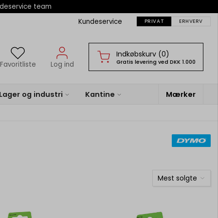
ndeservice team
Kundeservice
PRIVAT
ERHVERV
Indkøbskurv (0)
Gratis levering ved DKK 1.000
Favoritliste
Log ind
Lager og industri
Kantine
Mærker
Mest solgte