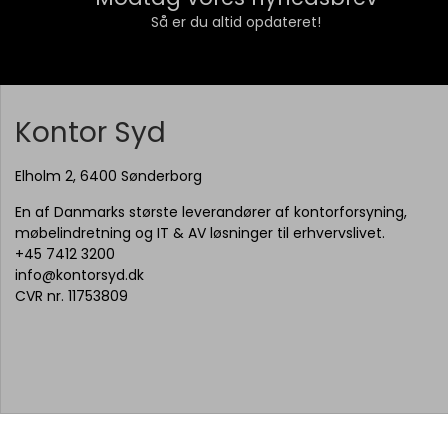
Så er du altid opdateret!
Kontor Syd
Elholm 2, 6400 Sønderborg
En af Danmarks største leverandører af kontorforsyning,
møbelindretning og IT & AV løsninger til erhvervslivet.
+45 7412 3200
info@kontorsyd.dk
CVR nr. 11753809