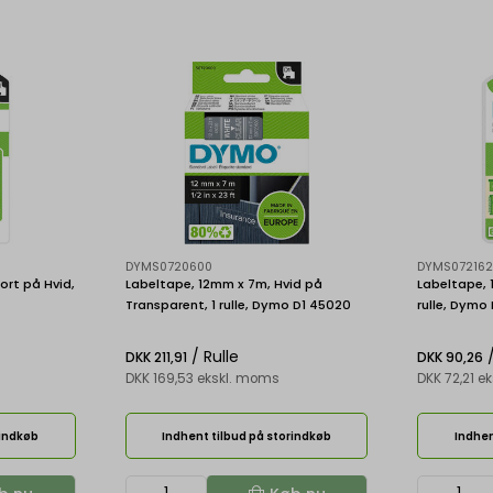
DYMS0720600
DYMS07216
ort på Hvid,
Labeltape, 12mm x 7m, Hvid på
Labeltape, 
Transparent, 1 rulle, Dymo D1 45020
rulle, Dymo
/ Rulle
/
DKK 211,91
DKK 90,26
DKK 169,53 ekskl. moms
DKK 72,21 e
rindkøb
Indhent tilbud på storindkøb
Indhen