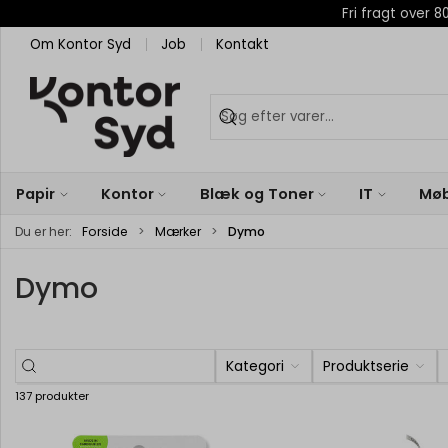
Fri fragt over
Om Kontor Syd
Job
Kontakt
Papir
Kontor
Blæk og Toner
IT
Møb
Du er her:
Forside
Mærker
Dymo
Dymo
Kategori
Produktserie
137 produkter