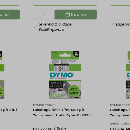
b nu
Køb nu
Levering 2-5 dage
-
Lagerv
Bestillingsvare
DYMS0720670
DYMS07208
 på Blå, 1
Labeltape, 9mm x 7m, Sort på
Labeltape, 
Transparent, 1 rulle, Dymo D1 40910
Transparent
Standard salgs
/ Rulle
DKK 227,66
DKK 204,4