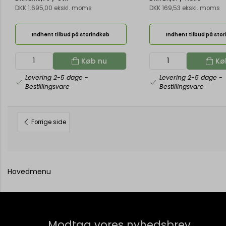
DKK 1.695,00 ekskl. moms
DKK 169,53 ekskl. moms
Indhent tilbud på storindkøb
Indhent tilbud på sto
Køb nu
Kø
Levering 2-5 dage
-
Levering 2-5 dage
-
Bestillingsvare
Bestillingsvare
Forrige side
Hovedmenu
Modtag vores nyhedsbrev