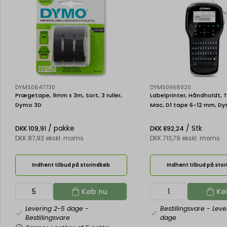
DYMS0847730
DYMS0968920
Prægetape, 9mm x 3m, Sort, 3 ruller,
Labelprinter, Håndholdt, T
Dymo 3D
Mac, D1 tape 6-12 mm, D
LabelManager 280
/ pakke
/ Stk
DKK 109,91
DKK 892,24
DKK 87,93 ekskl. moms
DKK 713,79 ekskl. moms
Indhent tilbud på storindkøb
Indhent tilbud på sto
Køb nu
Kø
Levering 2-5 dage
-
Bestillingsvare
- Leve
Bestillingsvare
dage