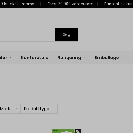
 800 kr. ekskl. moms | Over 70.000 varenumre | Fantastisk ku
Søg
ler
Kontorstole
Rengøring
Emballage
Model
Produkttype