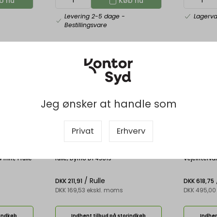
b nu
Køb nu
Levering 2-5 dage
-
Lagerv
Bestillingsvare
Jeg ønsker at handle som
Privat
Erhverv
DYMS0720590
DYMS09289
og
Labeltape, 12mm x 7m, Sort på Grøn, 1
Brevvægt, V
mm, 1 rulle
rulle, Dymo D1 45019
Vejeinterva
elWriter
g, Dymo Dig
/ Rulle
DKK 211,91
DKK 618,75
DKK 169,53 ekskl. moms
DKK 495,00
rindkøb
Indhent tilbud på storindkøb
Indhen