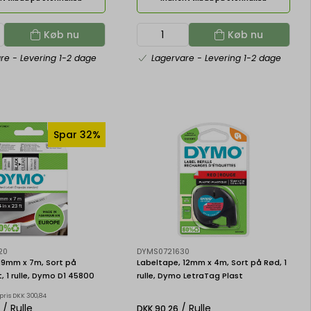
Køb nu
Køb nu
are
- Levering 1-2 dage
Lagervare
- Levering 1-2 dage
Spar 32%
20
DYMS0721630
19mm x 7m, Sort på
Labeltape, 12mm x 4m, Sort på Rød, 1
, 1 rulle, Dymo D1 45800
rulle, Dymo LetraTag Plast
pris DKK 300,84
/ Rulle
/ Rulle
8
DKK 90,26