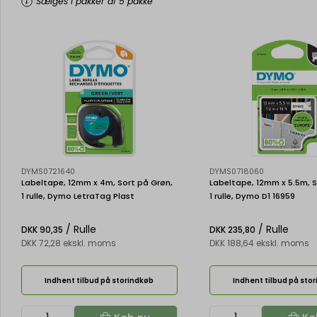
Sælges i pakker af 5 pakke
DYMS0721640
DYMS0718060
Labeltape, 12mm x 4m, Sort på Grøn,
Labeltape, 12mm x 5.5m, S
1 rulle, Dymo LetraTag Plast
1 rulle, Dymo D1 16959
/ Rulle
/ Rulle
DKK 90,35
DKK 235,80
DKK 72,28 ekskl. moms
DKK 188,64 ekskl. moms
Indhent tilbud på storindkøb
Indhent tilbud på sto