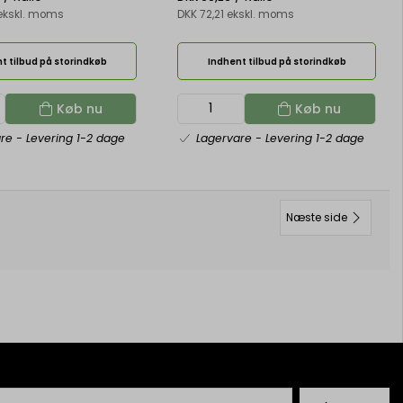
 ekskl. moms
DKK 72,21 ekskl. moms
t tilbud på storindkøb
Indhent tilbud på storindkøb
Køb nu
Køb nu
are
- Levering 1-2 dage
Lagervare
- Levering 1-2 dage
Næste side