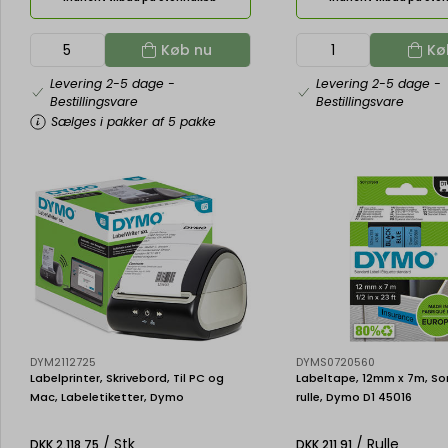
Køb nu
Kø
Levering 2-5 dage
-
Levering 2-5 dage
-
Bestillingsvare
Bestillingsvare
Sælges i pakker af 5 pakke
DYM2112725
DYMS0720560
Labelprinter, Skrivebord, Til PC og
Labeltape, 12mm x 7m, Sort
Mac, Labeletiketter, Dymo
rulle, Dymo D1 45016
LabelWriter 5XL
/ Stk
/ Rulle
DKK 2.118,75
DKK 211,91