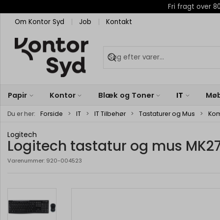
Fri fragt over
Om Kontor Syd
Job
Kontakt
Papir
Kontor
Blæk og Toner
IT
Møb
Du er her:
Forside
IT
IT Tilbehør
Tastaturer og Mus
Ko
Logitech
Logitech tastatur og mus MK27
Varenummer:
920-004523