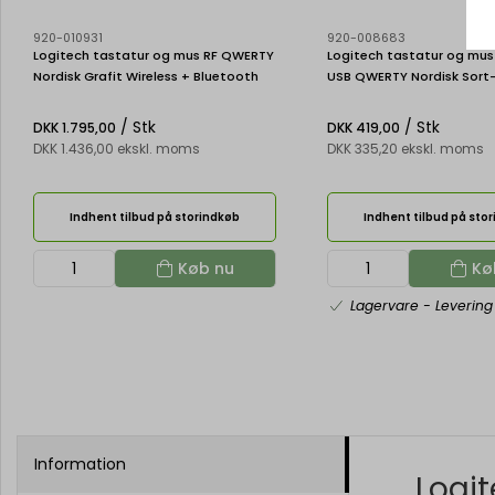
920-010931
920-008683
Logitech tastatur og mus RF QWERTY
Logitech tastatur og mus 
Nordisk Grafit Wireless + Bluetooth
USB QWERTY Nordisk Sort
/ Stk
/ Stk
DKK 1.795,00
DKK 419,00
DKK 1.436,00 ekskl. moms
DKK 335,20 ekskl. moms
Indhent tilbud på storindkøb
Indhent tilbud på sto
Køb nu
Kø
Lagervare
- Levering
Information
Logi