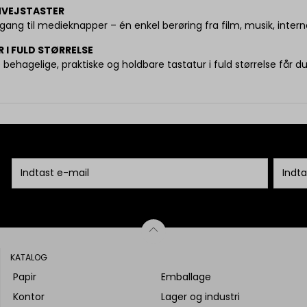
NVEJSTASTER
gang til medieknapper – én enkel berøring fra film, musik, inter
 I FULD STØRRELSE
behagelige, praktiske og holdbare tastatur i fuld størrelse får d
KATALOG
Papir
Emballage
Kontor
Lager og industri