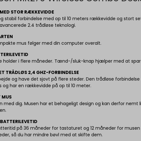
 MED STOR RÆKKEVIDDE
og stabil forbindelse med op til 10 meters rækkevidde og stort set
avancerede 2.4 trådløse teknologi.
ARTEN
pakte mus følger med din computer overalt.
TERILEVETID
ne holder i flere måneder. Tænd-/sluk-knap hjælper med at spar
T TRÅDLØS 2,4 GHZ-FORBINDELSE
ejde og have det sjovt på flere steder. Den trådløse forbindelse 
s og har en rækkevidde på op til 10 meter.
 MUS
 med dig. Musen har et behageligt design og kan derfor nem
en.
BATTERILEVETID
tteritid på 36 måneder for tastaturet og 12 måneder for musen 
eder, så du har mindre bøvl med at skifte dem.