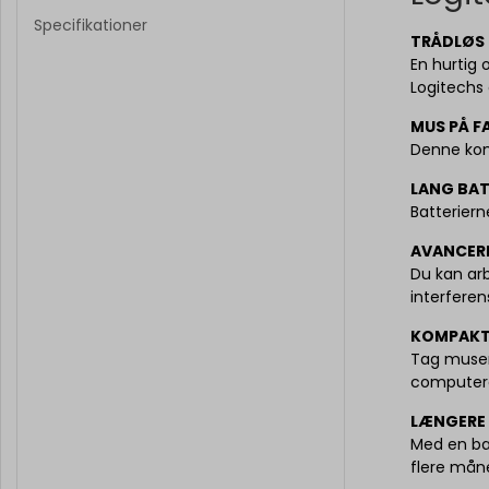
Specifikationer
TRÅDLØS
En hurtig 
Logitechs 
MUS PÅ F
Denne kom
LANG BAT
Batterier
AVANCERE
Du kan arb
interferen
KOMPAKT
Tag musen
computer
LÆNGERE 
Med en ba
flere mån