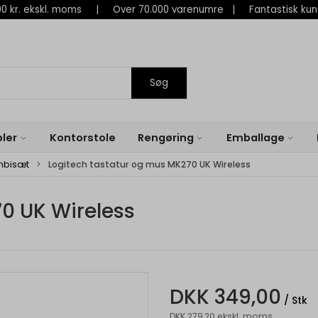
 800 kr. ekskl. moms | Over 70.000 varenumre | Fantastisk ku
Søg
ler
Kontorstole
Rengøring
Emballage
mbisæt
Logitech tastatur og mus MK270 UK Wireless
0 UK Wireless
DKK 349,00
/ Stk
DKK 279,20 ekskl. moms