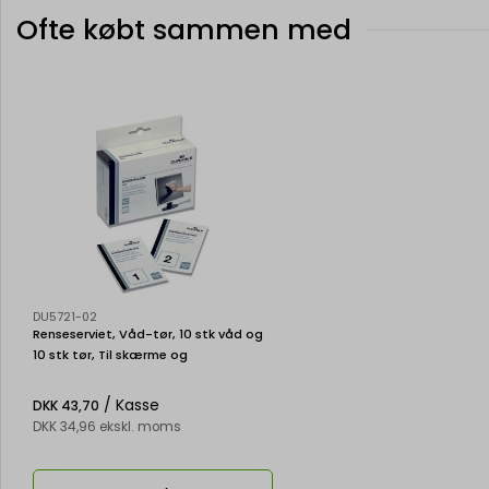
Ofte købt sammen med
DU5721-02
Renseserviet, Våd-tør, 10 stk våd og
10 stk tør, Til skærme og
glasoverflader, Durable SCREENCLEAN
DUO
/ Kasse
DKK 43,70
DKK 34,96 ekskl. moms