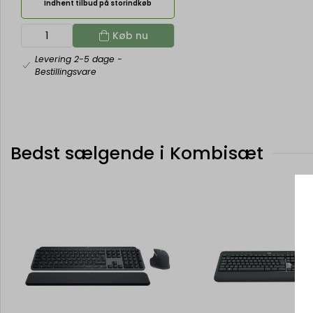
Indhent tilbud på storindkøb
Køb nu
Levering 2-5 dage
-
Bestillingsvare
Bedst sælgende i Kombisæt