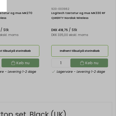
5
920-003982
astatur og mus MK270
Logitech tastatur og mus MK330 RF
eless
QWERTY Nordisk Wireless
/ Stk
/ Stk
DKK 418,75
 ekskl. moms
DKK 335,00 ekskl. moms
t tilbud på storindkøb
Indhent tilbud på storindkøb
Køb nu
Køb nu
are
- Levering 1-2 dage
Lagervare
- Levering 1-2 dage
op set, Black (UK)