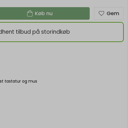
Køb nu
Gem
dhent tilbud på storindkøb
t tastatur og mus