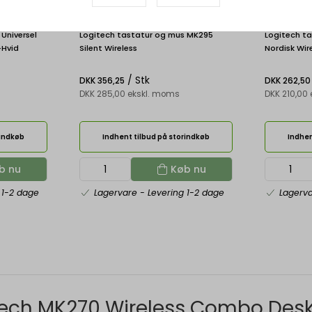
920-009810
920-00453
Universel
Logitech tastatur og mus MK295
Logitech t
-Hvid
Silent Wireless
Nordisk Wir
/ Stk
DKK 356,25
DKK 262,50
DKK 285,00 ekskl. moms
DKK 210,00
rindkøb
Indhent tilbud på storindkøb
Indhen
b nu
Køb nu
 1-2 dage
Lagervare
- Levering 1-2 dage
Lagerv
tech MK270 Wireless Combo Deskt