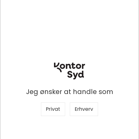
storindkøb
storindkøb
Køb nu
Køb nu
Lagervare
- Levering 1-2
dage
Information
Specifikationer
Jeg ønsker at handle som
UDVIKLET TIL DET DU SÆTTER PRIS PÅ
Privat
Erhverv
Du kan hurtigt få adgang til Amazon og MSN takket
være 11 genvejstaster som giver dig omgående kontrol
og adgang til dine foretrukne websteder – og den
musik og de film du elsker.