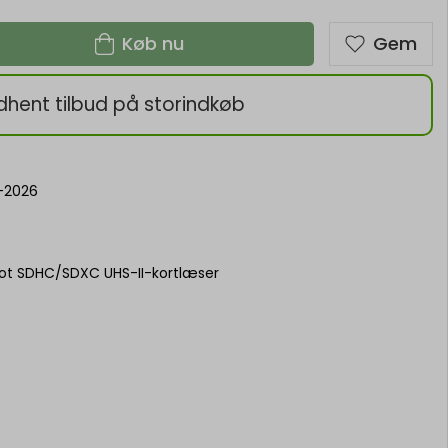
Køb nu
Gem
dhent tilbud på storindkøb
-2026
lot SDHC/SDXC UHS-II-kortlæser