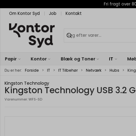
Fri fragt over
Om Kontor Syd
Job
Kontakt
Papir
Kontor
Blæk og Toner
IT
Møb
Du er her:
Forside
IT
IT Tilbehør
Netværk
Hubs
King
Kingston Technology
Kingston Technology USB 3.2 
Varenummer:
WFS-SD