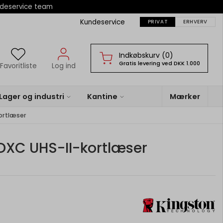
ndeservice team
Kundeservice
PRIVAT
ERHVERV
Indkøbskurv (0)
Gratis levering ved DKK 1.000
Favoritliste
Log ind
Lager og industri
Kantine
Mærker
ortlæser
DXC UHS-II-kortlæser