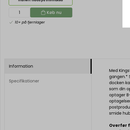
Indhent tilbud på storindkøb
Køb nu
10+ på fjernlager
Information
Med Kingst
gangen.* S
Specifikationer
docken ka
som din o
optager B-
optagelser
postproduk
smide hub
Overfør f