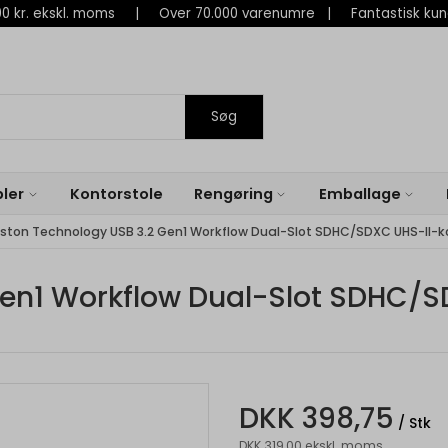
 800 kr. ekskl. moms | Over 70.000 varenumre | Fantastisk ku
Søg
ler
Kontorstole
Rengøring
Emballage
ston Technology USB 3.2 Gen1 Workflow Dual-Slot SDHC/SDXC UHS-II-k
Gen1 Workflow Dual-Slot SDHC/S
DKK 398,75
/ Stk
DKK 319,00 ekskl. moms