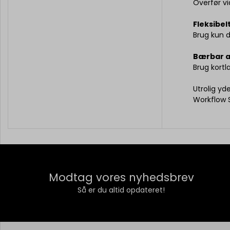
Overfør vi
Fleksibe
Brug kun d
Bærbar a
Brug kort
Utrolig y
Workflow 
Modtag vores nyhedsbrev
Så er du altid opdateret!