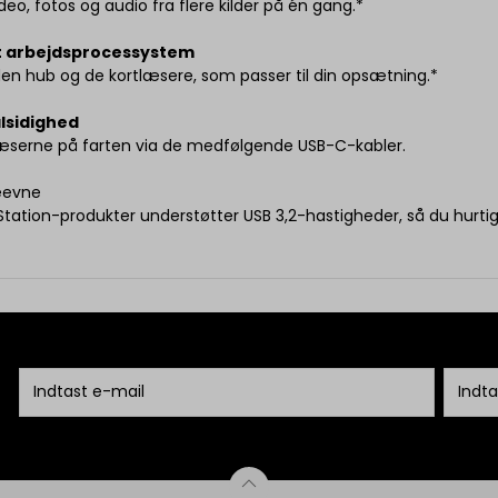
deo, fotos og audio fra flere kilder på én gang.*
lt arbejdsprocessystem
en hub og de kortlæsere, som passer til din opsætning.*
lsidighed
læserne på farten via de medfølgende USB-C-kabler.
deevne
Station-produkter understøtter USB 3,2-hastigheder, så du hurt