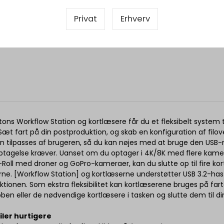
Privat
Erhverv
ons Workflow Station og kortlæsere får du et fleksibelt system til
æt fart på din postproduktion, og skab en konfiguration af filove
n tilpasses af brugeren, så du kan nøjes med at bruge den USB-
ptagelse kræver. Uanset om du optager i 4K/8K med flere kamera
Roll med droner og GoPro-kameraer, kan du slutte op til fire kor
ne. [Workflow Station] og kortlæserne understøtter USB 3.2-hast
tionen. Som ekstra fleksibilitet kan kortlæserene bruges på fart
ben eller de nødvendige kortlæsere i tasken og slutte dem til 
iler hurtigere