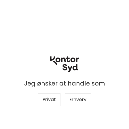
ESS10538705
BNT742710
Hæftetang, 15 ark, Sort,
Hæftetang, 15 ark, Sort,
Klamme 21/4, Rapid Supreme
Klamme 21/4, BNT Office
S51
DKK 168,69
DKK 78,65
/ Stk
/ Stk
DKK 134,95 ekskl. moms
DKK 62,92 ekskl. moms
Jeg ønsker at handle som
Indhent tilbud på
Indhent tilbud på
storindkøb
storindkøb
Privat
Erhverv
Køb nu
Køb nu
Lagervare
- Levering 1-2
Lagervare
- Levering 1-2
dage
dage