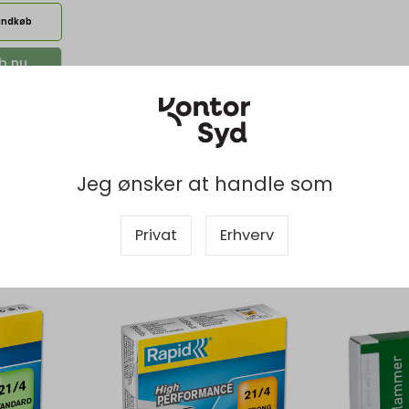
rindkøb
b nu
Jeg ønsker at handle som
Privat
Erhverv