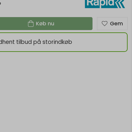
e
Køb nu
Gem
dhent tilbud på storindkøb