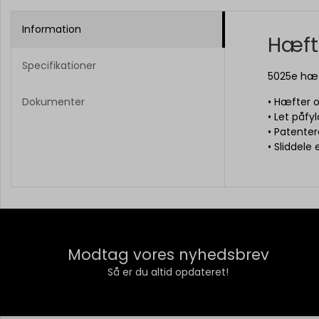
Information
Hæft
Specifikationer
5025e hæf
Dokumenter
• Hæfter o
• Let påfy
• Patente
• Sliddele
Modtag vores nyhedsbrev
Så er du altid opdateret!