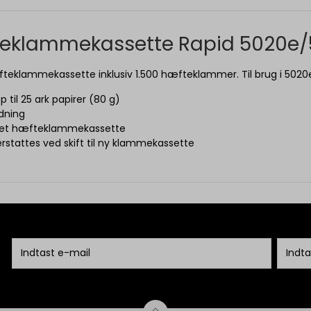
eklammekassette Rapid 5020e/
teklammekassette inklusiv 1.500 hæfteklammer. Til brug i 5020
p til 25 ark papirer (80 g)
ldning
ret hæfteklammekassette
 erstattes ved skift til ny klammekassette