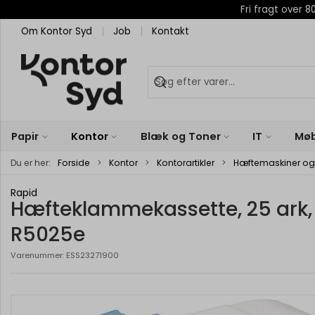
Fri fragt over
Om Kontor Syd
Job
Kontakt
Papir
Kontor
Blæk og Toner
IT
Møb
Du er her:
Forside
Kontor
Kontorartikler
Hæftemaskiner og 
Rapid
Hæfteklammekassette, 25 ark,
R5025e
Varenummer:
ESS23271900