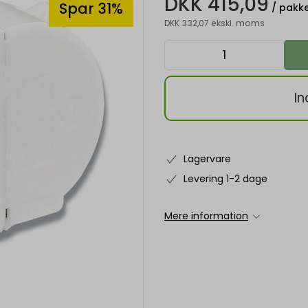
DKK 415,09
Spar 31%
/ pakk
DKK 332,07 ekskl. moms
In
Lagervare
Levering 1-2 dage
Mere information