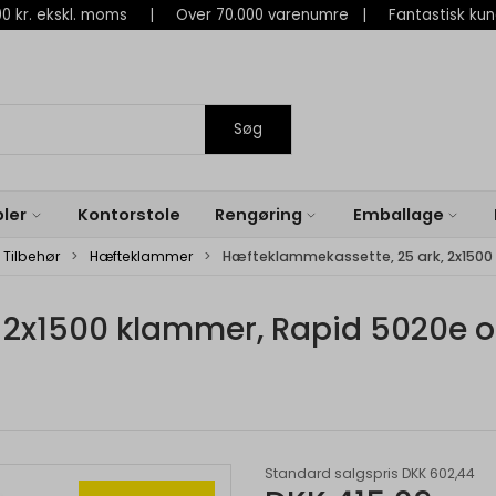
 800 kr. ekskl. moms | Over 70.000 varenumre | Fantastisk ku
Søg
ler
Kontorstole
Rengøring
Emballage
Tilbehør
Hæfteklammer
Hæfteklammekassette, 25 ark, 2x1500
 2x1500 klammer, Rapid 5020e 
Standard salgspris DKK 602,44