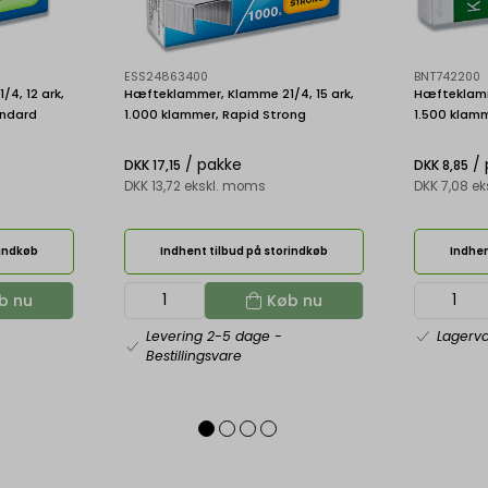
ESS24863400
BNT742200
4, 12 ark,
Hæfteklammer, Klamme 21/4, 15 ark,
Hæfteklamm
andard
1.000 klammer, Rapid Strong
1.500 klamm
/ pakke
/ 
DKK 17,15
DKK 8,85
DKK 13,72 ekskl. moms
DKK 7,08 e
rindkøb
Indhent tilbud på storindkøb
Indhen
b nu
Køb nu
Levering 2-5 dage
-
Lagerv
Bestillingsvare