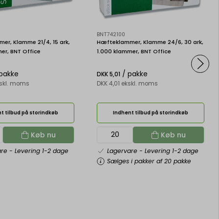
BNT742100
er, Klamme 21/4, 15 ark,
Hæfteklammer, Klamme 24/6, 30 ark,
er, BNT Office
1.000 klammer, BNT Office
pakke
/ pakke
DKK 5,01
kskl. moms
DKK 4,01 ekskl. moms
t tilbud på storindkøb
Indhent tilbud på storindkøb
Køb nu
Køb nu
are
- Levering 1-2 dage
Lagervare
- Levering 1-2 dage
Sælges i pakker af 20 pakke