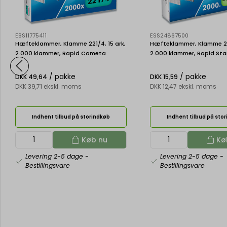
ESS11775411
ESS24867500
Hæfteklammer, Klamme 221/4, 15 ark,
Hæfteklammer, Klamme 21/
2.000 klammer, Rapid Cometa
2.000 klammer, Rapid St
/ pakke
/ pakke
DKK 49,64
DKK 15,59
DKK 39,71 ekskl. moms
DKK 12,47 ekskl. moms
Indhent tilbud på storindkøb
Indhent tilbud på sto
Køb nu
Kø
Levering 2-5 dage
-
Levering 2-5 dage
-
Bestillingsvare
Bestillingsvare