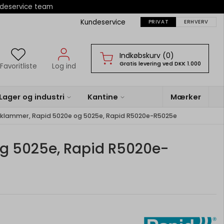
ndeservice team
Kundeservice
PRIVAT
ERHVERV
Indkøbskurv (0)
Gratis levering ved DKK 1.000
Favoritliste
Log ind
Lager og industri
Kantine
Mærker
 klammer, Rapid 5020e og 5025e, Rapid R5020e-R5025e
og 5025e, Rapid R5020e-