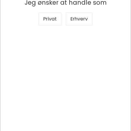
Jeg ønsker at handle som
Lagervare
- Levering 1-2
Lagervare
- Levering 1-2
dage
dage
Privat
Erhverv
Information
Specifikationer
Dokumenter
Tork PeakServe® Continuous™
Håndklædeark
Tork PeakServe®: Seneste innovation til travle toiletter,