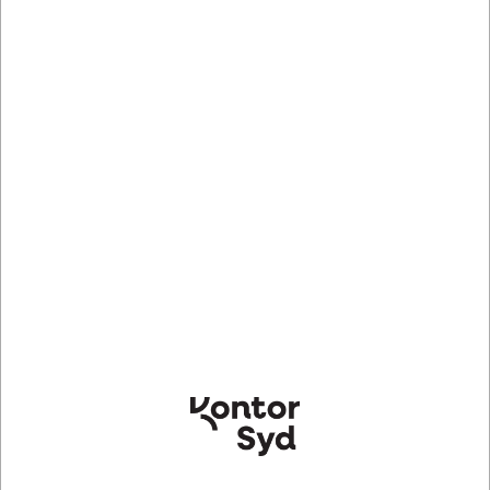
Bedst sælgende i Håndklædeark
TORK100297
TORK471103
Håndklædeark, 2 lag, M-fold,
Håndklædeark, 2 lag, M-fold,
2100 ark, Tork Xpress H2
3800 ark, Tork Xpress H2
DKK 988,66
DKK 972,65
/ Kasse
/ Kasse
DKK 790,93 ekskl. moms
DKK 778,12 ekskl. moms
Indhent tilbud på
Indhent tilbud på
storindkøb
storindkøb
Køb nu
Køb nu