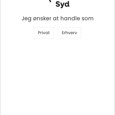
Lagervare
- Levering 1-2
Lagervare
- Levering 1-2
dage
dage
Jeg ønsker at handle som
Privat
Erhverv
Information
Specifikationer
Dokumenter
Tork PeakServe® Continuous™
Håndklædeark
Gør det ekstra behageligt for dine gæster med Tork