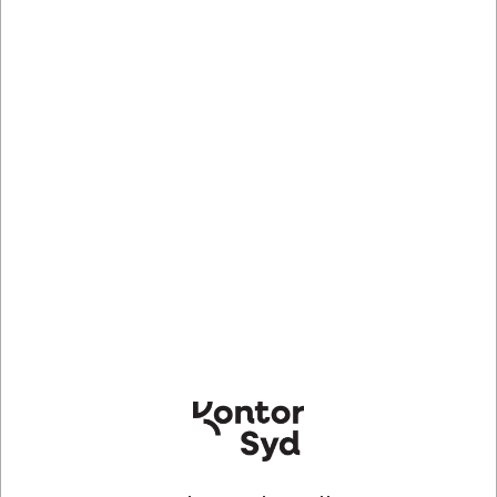
Lagervare
- Levering 1-2 dage
CDRMRED10110
Ergonomisk mus, Rullestav, Med håndledsstøtte, Contour
RollerMouse Red Wireless 2024