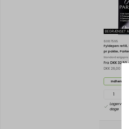
BEGRÆNSET A
8087595
Fyldepen refill,
pr pakke, Parke
Standard salgspris
Fra
DKK 32,50
DKK 26,00 eks
Indhent til
Lagervare
dage