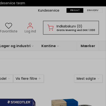
ndeservice team
Kundeservice
PRIVAT
ERHVERV
Indkøbskurv (0)
Gratis levering ved DKK 1.000
Favoritliste
Log ind
Lager og industri
Kantine
Mærker
odel
Vis flere filtre
Mest solgte