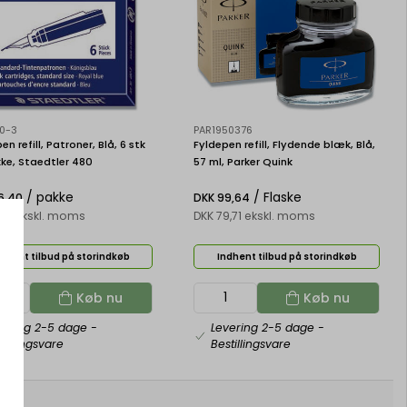
0-3
PAR1950376
en refill, Patroner, Blå, 6 stk
Fyldepen refill, Flydende blæk, Blå,
ke, Staedtler 480
57 ml, Parker Quink
/ pakke
/ Flaske
6,40
DKK 99,64
1,12 ekskl. moms
DKK 79,71 ekskl. moms
dhent tilbud på storindkøb
Indhent tilbud på storindkøb
Køb nu
Køb nu
vering 2-5 dage
-
Levering 2-5 dage
-
tillingsvare
Bestillingsvare