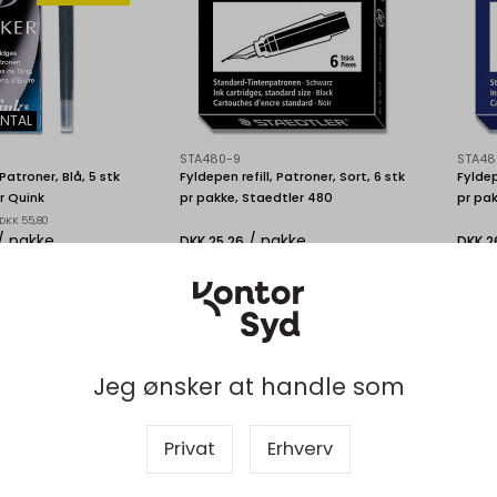
NTAL
STA480-9
STA48
 Patroner, Blå, 5 stk
Fyldepen refill, Patroner, Sort, 6 stk
Fyldep
r Quink
pr pakke, Staedtler 480
pr pak
 DKK 55,80
/ pakke
/ pakke
DKK 25,26
DKK 2
kl. moms
DKK 20,21 ekskl. moms
DKK 2
bud på storindkøb
Indhent tilbud på storindkøb
In
Køb nu
Køb nu
Jeg ønsker at handle som
- Levering 1-2
Levering 2-5 dage
-
Le
Bestillingsvare
Bes
Privat
Erhverv
Viser 1 til 4 af 4
20