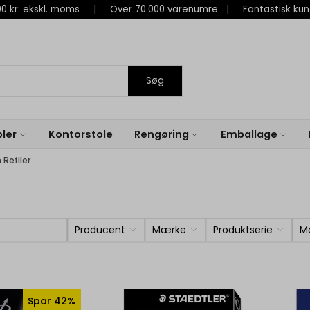
 800 kr. ekskl. moms | Over 70.000 varenumre | Fantastisk ku
Søg
ler
Kontorstole
Rengøring
Emballage
 Refiler
Producent
Mærke
Produktserie
M
Spar 42%