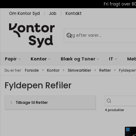
Fri fragt over
Om Kontor Syd
Job
Kontakt
Papir
Kontor
Blæk og Toner
IT
Møb
Du er her:
Forside
Kontor
Skriveartikler
Refiler
Fyldepen
Fyldepen Refiler
Tilbage til Refiler
4 produkter