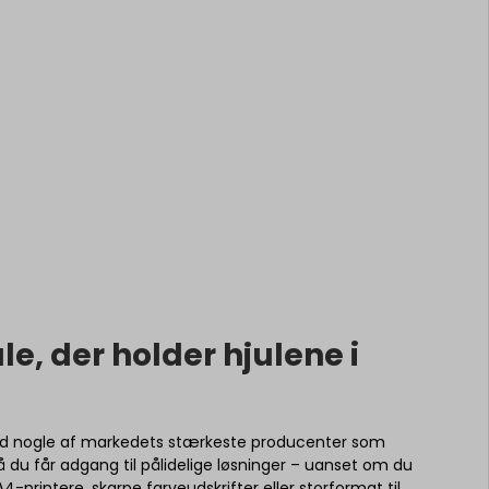
le, der holder hjulene i
d nogle af markedets stærkeste producenter som
å du får adgang til pålidelige løsninger – uanset om du
A4-printere, skarpe farveudskrifter eller storformat til