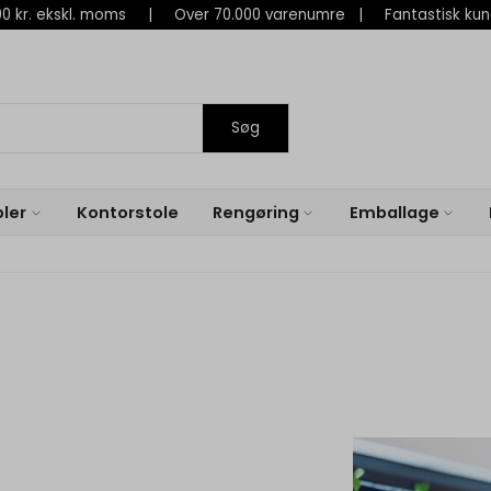
 800 kr. ekskl. moms | Over 70.000 varenumre | Fantastisk ku
Søg
ler
Kontorstole
Rengøring
Emballage