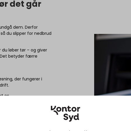
før det går
 undgå dem. Derfor
 så du slipper for nedbrud
 du løber tør – og giver
e. Det betyder færre
sning, der fungerer i
rift.
t os.