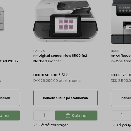
L2762A
4U561B
HP Digital Sender Flow 8500 fn2
HP OfficeJe
et A3 1200 x
Flatbed skanner
in-One Farve
t Wi-Fi
Kopimaskin
/ Stk
DKK 31.500,00
DKK 3.125,0
s
DKK 25.200,00 ekskl. moms
DKK 2.500,
rindkøb
Indhent tilbud på storindkøb
Indhen
b nu
Køb nu
Få på fjernlager
Få på f