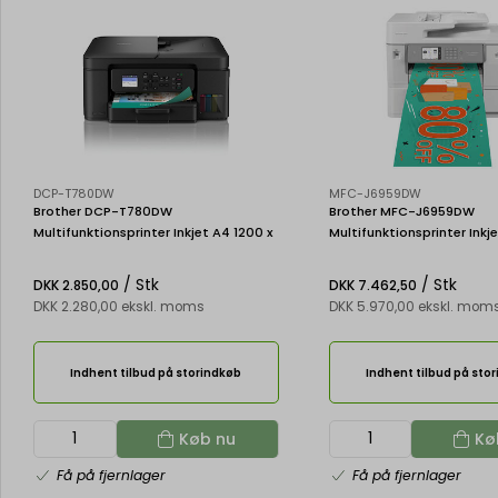
DCP-T780DW
MFC-J6959DW
Brother DCP-T780DW
Brother MFC-J6959DW
Multifunktionsprinter Inkjet A4 1200 x
Multifunktionsprinter Inkj
6000 dpi 16 sider pr. minut Wi-Fi
4800 dpi 30 sider pr. minu
/ Stk
/ Stk
DKK 2.850,00
DKK 7.462,50
DKK 2.280,00 ekskl. moms
DKK 5.970,00 ekskl. mom
Indhent tilbud på storindkøb
Indhent tilbud på sto
Køb nu
Kø
Få på fjernlager
Få på fjernlager