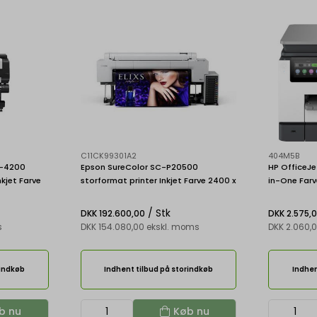
C11CK99301A2
404M5B
-4200
Epson SureColor SC-P20500
HP OfficeJe
nkjet Farve
storformat printer Inkjet Farve 2400 x
in-One Farve
LAN
1200 dpi Ethernet LAN
sidet print
/ Stk
DKK 192.600,00
DKK 2.575,
s
DKK 154.080,00 ekskl. moms
DKK 2.060,
rindkøb
Indhent tilbud på storindkøb
Indhen
b nu
Køb nu