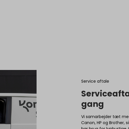
Service aftale
Serviceafta
gang
Vi samarbejder tæt me
Canon, HP og Brother, s
har brug for lynhurtige 