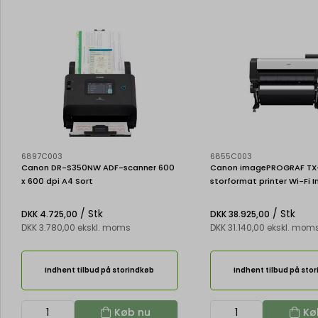
6897C003
6855C003
Canon DR-S350NW ADF-scanner 600
Canon imagePROGRAF TX
x 600 dpi A4 Sort
storformat printer Wi-Fi I
2400 x 1200 dpi Ethernet 
/ Stk
/ Stk
DKK 4.725,00
DKK 38.925,00
DKK 3.780,00 ekskl. moms
DKK 31.140,00 ekskl. mom
Indhent tilbud på storindkøb
Indhent tilbud på sto
Køb nu
Kø