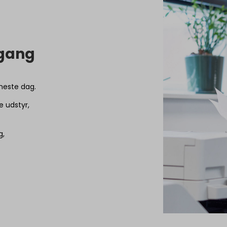
 gang
.
eneste dag.
e udstyr,
ig,