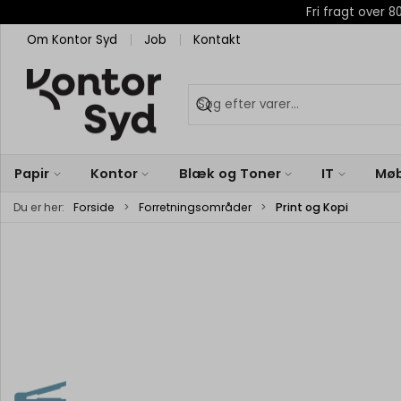
Fri fragt over
Om Kontor Syd
Job
Kontakt
Papir
Kontor
Blæk og Toner
IT
Møb
Du er her:
Forside
Forretningsområder
Print og Kopi