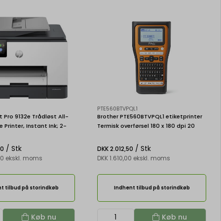
PTE560BTVPQL1
t Pro 9132e Trådløst All-
Brother PTE560BTVPQL1 etiketprinter
 Printer, Instant Ink; 2-
Termisk overførsel 180 x 180 dpi 20
ning
mm/sek. Kabel & trådløs HSE/TZe
Bluetooth QWERTY
/ Stk
/ Stk
00
DKK 2.012,50
00 ekskl. moms
DKK 1.610,00 ekskl. moms
t tilbud på storindkøb
Indhent tilbud på storindkøb
Køb nu
Køb nu