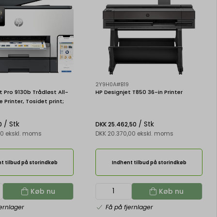
2Y9H0A#B19
t Pro 9130b Trådløst All-
HP Designjet T850 36-in Printer
 Printer, Tosidet print;
e, scanner
/ Stk
/ Stk
0
DKK 25.462,50
00 ekskl. moms
DKK 20.370,00 ekskl. moms
t tilbud på storindkøb
Indhent tilbud på storindkøb
Køb nu
Køb nu
jernlager
Få på fjernlager