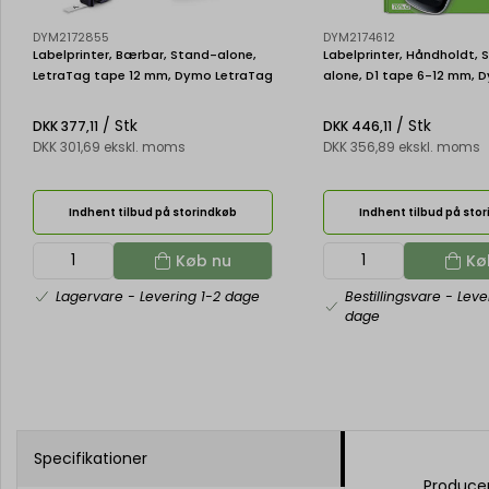
DYM2172855
DYM2174612
Labelprinter, Bærbar, Stand-alone,
Labelprinter, Håndholdt, 
LetraTag tape 12 mm, Dymo LetraTag
alone, D1 tape 6-12 mm, 
200B
LabelManager 160
/ Stk
/ Stk
DKK 377,11
DKK 446,11
DKK 301,69 ekskl. moms
DKK 356,89 ekskl. moms
Indhent tilbud på storindkøb
Indhent tilbud på sto
Køb nu
Kø
Lagervare
- Levering 1-2 dage
Bestillingsvare
- Leve
dage
Specifikationer
Produce