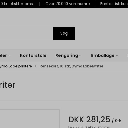
 800 kr. ekskl. moms | Over 70.000 varenumre | Fantastisk ku
Søg
ler
Kontorstole
Rengøring
Emballage
ymo Labelprintere
Rensekort, 10 stk, Dymo Labelwriter
iter
DKK 281,25
/ Stk
DKK 225,00 ekskl. moms