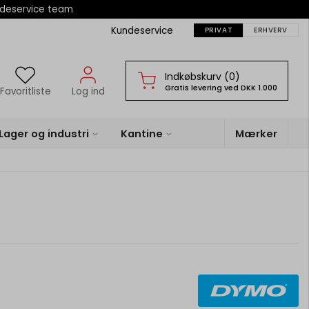
ndeservice team
Kundeservice
PRIVAT
ERHVERV
Indkøbskurv (0)
Gratis levering ved DKK 1.000
Favoritliste
Log ind
Lager og industri
Kantine
Mærker