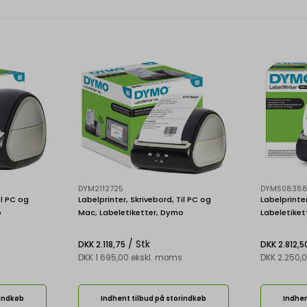
DYM2112725
DYMS08388
il PC og
Labelprinter, Skrivebord, Til PC og
Labelprinter
o
Mac, Labeletiketter, Dymo
Labeletiket
LabelWriter 5XL
Twin Turbo
/ Stk
DKK 2.118,75
DKK 2.812,5
DKK 1.695,00 ekskl. moms
DKK 2.250,
rindkøb
Indhent tilbud på storindkøb
Indhen