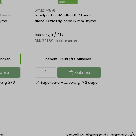
DYM2174576
Stand-
Labelprinter, Håndholdt, Stand-
Dymo
alone, LetraTag tape 12 mm, Dymo
LetraTag 100H Nordic
/ Stk
DKK 377,11
DKK 301,69 ekskl. moms
rindkøb
Indhent tilbud på storindkøb
b nu
Køb nu
ring 3-8
Lagervare
- Levering 1-2 dage
nt
Newell Rubbermaid Danmark A/S