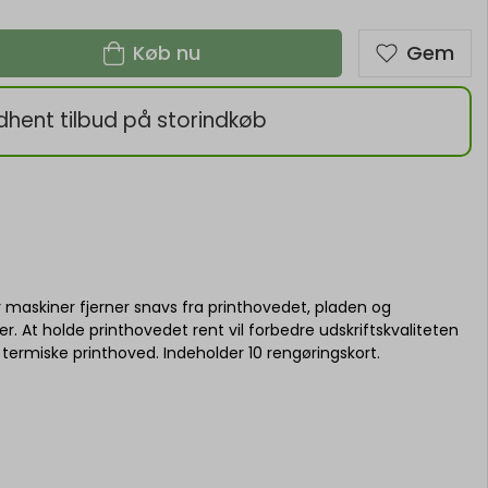
Køb nu
Gem
dhent tilbud på storindkøb
r maskiner fjerner snavs fra printhovedet, pladen og
ter. At holde printhovedet rent vil forbedre udskriftskvaliteten
termiske printhoved. Indeholder 10 rengøringskort.