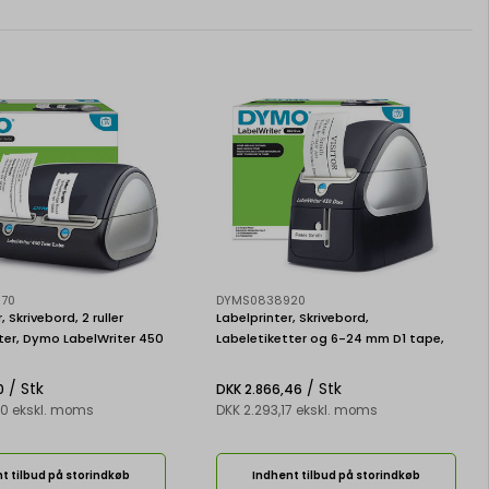
70
DYMS0838920
, Skrivebord, 2 ruller
Labelprinter, Skrivebord,
ter, Dymo LabelWriter 450
Labeletiketter og 6-24 mm D1 tape,
Dymo LabelWriter 450 Duo
/ Stk
/ Stk
0
DKK 2.866,46
00 ekskl. moms
DKK 2.293,17 ekskl. moms
t tilbud på storindkøb
Indhent tilbud på storindkøb