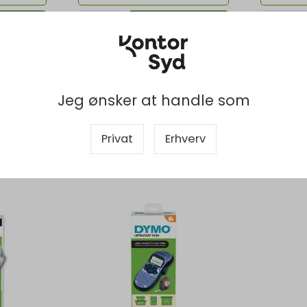
b nu
Køb nu
Levering 2-5 dage
-
Bestilli
Bestillingsvare
dage
Jeg ønsker at handle som
Privat
Erhverv
tere