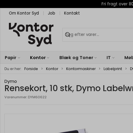
Fri fragt over
Om Kontor Syd
Job
Kontakt
Papir
Kontor
Blæk og Toner
IT
Møb
Du er her:
Forside
Kontor
Kontormaskiner
Labelprint
D
Dymo
Rensekort, 10 stk, Dymo Labelwr
Varenummer:
DYM60622