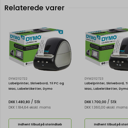
Relaterede varer
DYM2112722
DYM2112723
Labelprinter, Skrivebord, Til PC og
Labelprinter, Skrivebord, T
Mac, Labeletiketter, Dymo
Mac, Labeletiketter, Dym
LabelWriter 550
LabelWriter 550 Turbo
/ Stk
/ Stk
DKK 1.480,80
DKK 1.700,00
DKK 1.184,64 ekskl. moms
DKK 1.360,00 ekskl. moms
Indhent tilbud på storindkøb
Indhent tilbud på sto