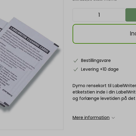
In
Bestillingsvare
Levering +10 dage
Dymo rensekort til LabelWrite
etiketstien inde i din LabelWri
og forlænge levetiden på det 
Mere information