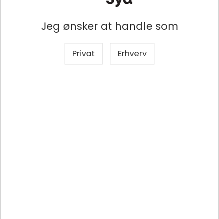
Producent
Brother
Jeg ønsker at handle som
Mærke
Brother
Privat
Erhverv
Produkttype
Blækpatron
Model
LC3237M
Antal
1 stk
Passer til
Brother HL-J6000DW, Brother HL-
J6100DW, Brother MFC-J5945DW, 
Brother MFC-J6945DW, Brother 
MFC-J6947DW
Sidekapacitet
1.500 sider
Printer 
Brother
mærke
Farve
Magenta-rød