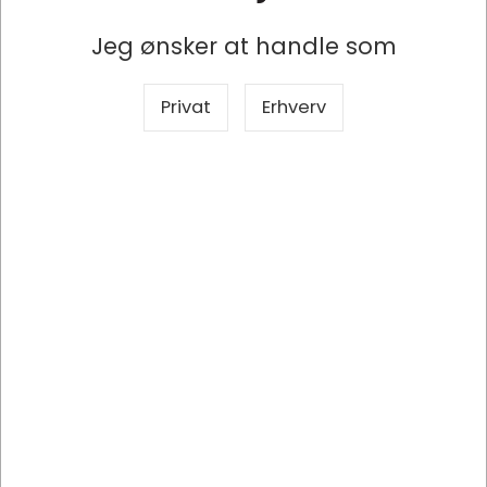
Producent
Brother
Jeg ønsker at handle som
Mærke
Brother
Privat
Erhverv
Produkttype
Blækpatron
Model
LC427XLM
Antal
1 stk
Passer til
Brother HL-J6010DW, Brother MFC-
J5955DW, Brother MFC-J6955DW, 
Brother MFC-J6957DW
Sidekapacitet
5.000 sider
Printer 
Brother
mærke
Farve
Magenta-rød