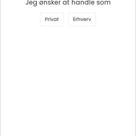
Jeg ønsker at handle som
1020899
Roomz VLUV Balancebold Ø650 Concrete Beton Grey
Privat
Erhverv
DKK 1.032,50
/ Stk
DKK 826,00 ekskl. moms
Indhent tilbud på storindkøb
Køb nu
Lagervare
- Levering 1-2 dage