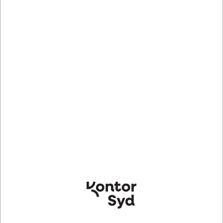
DKK 58,71
DKK 58,71
/ pakke
/ pakke
DKK 46,97 ekskl. moms
DKK 46,97 ekskl. moms
Indhent tilbud på
Indhent tilbud på
storindkøb
storindkøb
Køb nu
Køb nu
Lagervare
- Levering 1-2
Lagervare
- Levering 1-2
dage
dage
Specifikationer
Dokumenter
Produkttype
Bærepose - papir