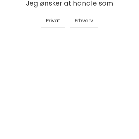
Jeg ønsker at handle som
Antal
200 stk
Privat
Erhverv
Egenskaber
Indvendig flad hank
Bredde
35 cm, Bund: 17 cm
Farve
Brun
Højde
24.5 cm
Kapacitet
17 liter
Kvalitet
80 g/m²
Materiale
Papir
Størrelse
35x17x24.5 cm