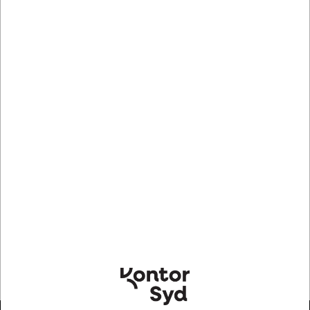
Indhent tilbud på storindkøb
Levering 2-5 dage
Bestillingsvare
Mere information
Specifikationer
Producent
MultiLine
Mærke
MultiLine
Produkttype
Affaldsstativ