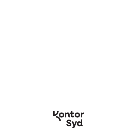
MUL119096
1800496050
Affaldspiktogram, 12x12 cm,
Affaldsspand, 60 liter, Grå,
Klistermærke, Restaffald
Rektangulær, Durable
DURABIN RECTANGULAR 60
DKK 28,39
DKK 390,73
/ Stk
/ Stk
DKK 22,71 ekskl. moms
DKK 312,58 ekskl. moms
Indhent tilbud på
Indhent tilbud på
storindkøb
storindkøb