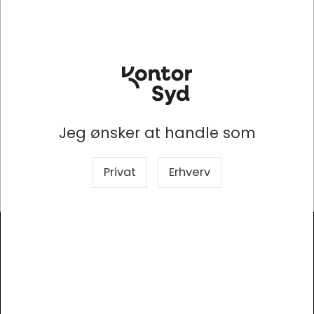
Mærke
Stimorol
Produkttype
Tyggegummi
Antal
2 stk pr pakke
Emballage
Pakket i display
Jeg ønsker at handle som
Smag
Assorteret
Privat
Erhverv
Antal pr. enhed
170 pakker pr kasse
Modtag vores nyhedsbrev
Så er du altid opdateret!