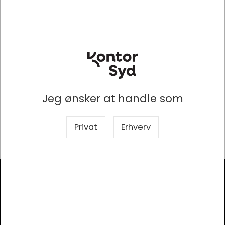
Produkttype
Toiletpapirdispenser
Produktserie
Aquarius
Størrelse
44x33.2 cm
Kapacitet
1 pakke med 1500 ark
Anvendelse
Til toiletsædepapir
Jeg ønsker at handle som
Farve
Hvid
Privat
Erhverv
Materiale
Plast
Modtag vores nyhedsbrev
Så er du altid opdateret!