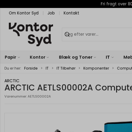
Fri fragt over
Om Kontor Syd
Job
Kontakt
Papir
Kontor
Blæk og Toner
IT
Møb
Du er her:
Forside
IT
IT Tilbehør
Komponenter
Comput
ARCTIC
ARCTIC AETLS00002A Computerk
Varenummer:
AETLS00002A