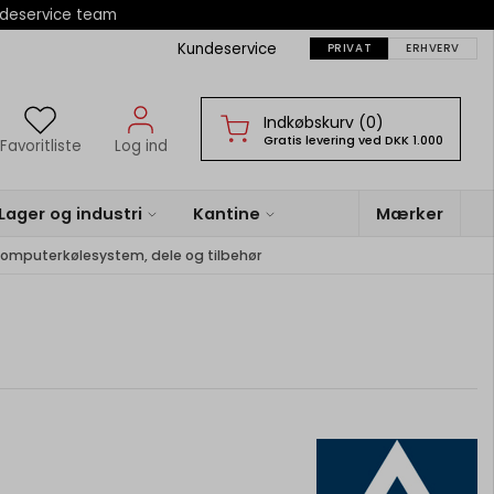
ndeservice team
Kundeservice
PRIVAT
ERHVERV
Indkøbskurv (0)
Gratis levering ved DKK 1.000
Favoritliste
Log ind
Lager og industri
Kantine
Mærker
mputerkølesystem, dele og tilbehør