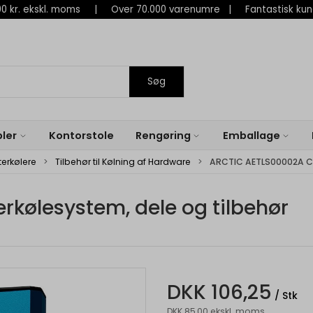
 800 kr. ekskl. moms | Over 70.000 varenumre | Fantastisk ku
Søg
ler
Kontorstole
Rengøring
Emballage
erkølere
Tilbehør til Kølning af Hardware
ARCTIC AETLS00002A Co
ølesystem, dele og tilbehør
DKK 106,25
/ Stk
DKK 85,00 ekskl. moms