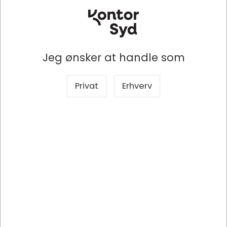
Standby-tilstand
                          Ja

Jeg ønsker at handle som
Kapabilitet
                          Galaxy 
Privat
Erhverv
Tab S6 Lite

Lukketype
                          Ikke 
understøttet

Beskyttelsesfunktioner
Ridseresistent, 
Stødresistent
